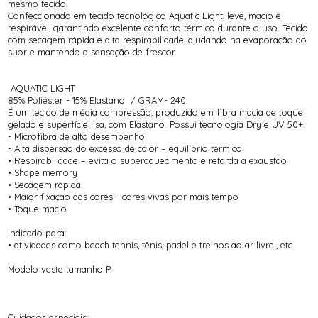
mesmo tecido.
Confeccionado em tecido tecnológico Aquatic Light, leve, macio e
respirável, garantindo excelente conforto térmico durante o uso. Tecido
com secagem rápida e alta respirabilidade, ajudando na evaporação do
suor e mantendo a sensação de frescor.
AQUATIC LIGHT
85% Poliéster - 15% Elastano / GRAM- 240
É um tecido de média compressão, produzido em fibra macia de toque
gelado e superfície lisa, com Elastano. Possui tecnologia Dry e UV 50+.
- Microfibra de alto desempenho
- Alta dispersão do excesso de calor – equilíbrio térmico
• Respirabilidade – evita o superaquecimento e retarda a exaustão
• Shape memory
• Secagem rápida
• Maior fixação das cores - cores vivas por mais tempo
• Toque macio
Indicado para:
• atividades como beach tennis, tênis, padel e treinos ao ar livre., etc
Modelo veste tamanho P
Cuidados especiais: