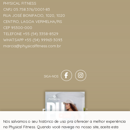
PHYSICAL FITNESS
CNPJ 05.758.376/0001-83
RUA JOSÉ BONIFACIO, 1020, 1020
CENTRO, LAGOA VERMELHA/RS
CEP 95300-000
TELEFONE +55 (54) 3358-8529
WHATSAPP +55 (54) 99963-3093
marcia@physicalfitness.com.br
LIVE
® TODOS DIREITOS RESERVADOS
Nós salvamos o seu histórico de uso pra oferecer a melhor experiência
COLEÇÃO PULSE -
LANÇAMENTO & PRÉ-
na Physical Fitness. Quando você navega no nosso site, aceita esta
VENDA