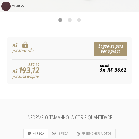
TANINO
R$
Logue-se para
para revenda
ver o preço
257,49
em até
193,12
5x R$ 38,62
R$
para uso próprio
INFORME O TAMANHO, A COR E QUANTIDADE
+1 PEÇA
-1 PEÇA
PREENCHER A QTDE