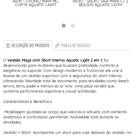
16091 - CROPED MAYA MG.
16092 - SHORT SAIA MAYA C/ 2
CURTA AQUATIC LIGHT
BOLSOS AQUATIC LIGTH
DESCRIÇÃO DO PRODUTO
TABELA DE MEDIDAS
O
Vestido Maya com Short Interno Aquatic Light 2 em 1,
foi
desenvolvido para mulheres que buscam praticidade, conforto e
elegância no esporte. Com design moderno e funcional, ele une a
leveza de um vestido esportivo com a segurança do short interno,
oferecendo liberdade total de movimento para atividades como beach
tennis, tênis, padel e treinos ao ar livre. Uma peça versátil que
combina performance esportiva e visual sofisticado.
Características e Benefícios:
Modelagem ajustada ao corpo que valoriza a silhueta, com caimento
anatômico e confortável, permitindo mobilidade total durante as
atividades.
Vestido + Short: Acompanha um short para usar debaixo do vestido, no