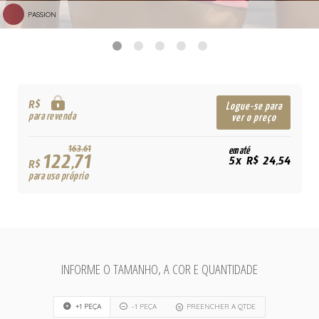
PASSION
R$
Logue-se para
para revenda
ver o preço
163,61
em até
122,71
5x R$ 24,54
R$
para uso próprio
INFORME O TAMANHO, A COR E QUANTIDADE
+1 PEÇA
-1 PEÇA
PREENCHER A QTDE