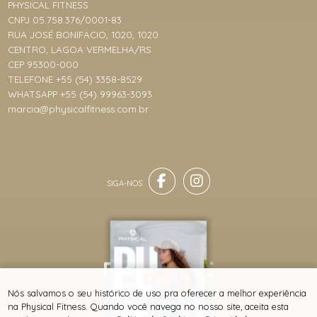
PHYSICAL FITNESS
CNPJ 05.758.376/0001-83
RUA JOSÉ BONIFACIO, 1020, 1020
CENTRO, LAGOA VERMELHA/RS
CEP 95300-000
TELEFONE +55 (54) 3358-8529
WHATSAPP +55 (54) 99963-3093
marcia@physicalfitness.com.br
LIVE
® TODOS DIREITOS RESERVADOS
Nós salvamos o seu histórico de uso pra oferecer a melhor experiência
COLEÇÃO PULSE -
LANÇAMENTO & PRÉ-
na Physical Fitness. Quando você navega no nosso site, aceita esta
VENDA