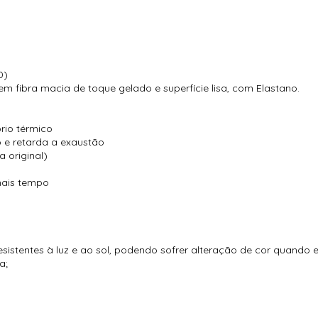
0)
m fibra macia de toque gelado e superfície lisa, com Elastano.
brio térmico
o e retarda a exaustão
 original)
 mais tempo
esistentes à luz e ao sol, podendo sofrer alteração de cor quando 
a;