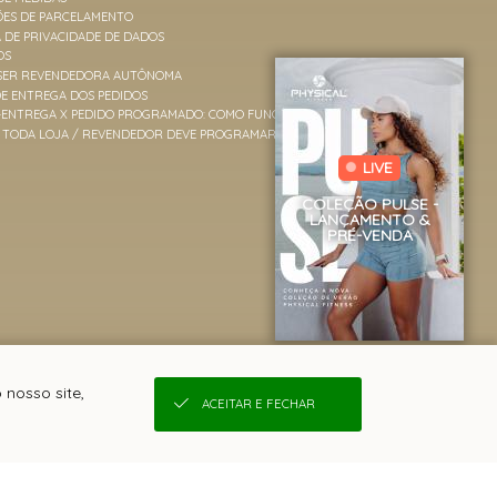
ÕES DE PARCELAMENTO
A DE PRIVACIDADE DE DADOS
OS
SER REVENDEDORA AUTÔNOMA
E ENTREGA DOS PEDIDOS
-ENTREGA X PEDIDO PROGRAMADO: COMO FUNCIONAM
TODA LOJA / REVENDEDOR DEVE PROGRAMAR PEDIDOS?
LIVE
COLEÇÃO PULSE -
LANÇAMENTO &
PRÉ-VENDA
 nosso site,
ACEITAR E FECHAR