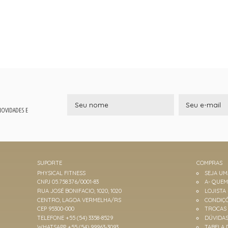
 NOVIDADES E
SUPORTE
COMPRAS
PHYSICAL FITNESS
SEJA U
CNPJ 05.758.376/0001-83
A- QUE
RUA JOSÉ BONIFACIO, 1020, 1020
LOJISTA
CENTRO, LAGOA VERMELHA/RS
CONDIÇÕ
CEP 95300-000
TROCAS
TELEFONE +55 (54) 3358-8529
DÚVIDA
WHATSAPP +55 (54) 99963-3093
TABELA 