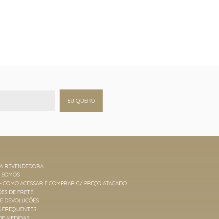
EU QUERO
MA REVENDEDORA
M SOMOS
 - COMO ACESSAR E COMPRAR C/ PREÇO ATACADO
ES DE FRETE
 E DEVOLUÇÕES
S FREQUENTES
DE MEDIDAS