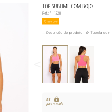
S
TOP SUBLIME COM BOJO
TODOS DE MASCUL
TODOS DE OUTLE
Ref.: * 11228
51 % OFF
Descrição do produto
Tabela de m
R$
para revenda