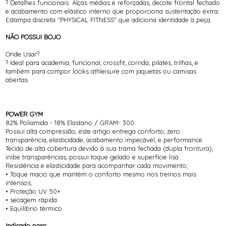
? Detalhes funcionais: Alças médias e reforçadas, decote frontal fechado
e acabamento com elástico interno que proporciona sustentação extra.
Estampa discreta "PHYSICAL FITNESS" que adiciona identidade à peça.
NÃO POSSUI BOJO
Onde Usar?
? Ideal para academia, funcional, crossfit, corrida, pilates, trilhas, e
também para compor looks athleisure com jaquetas ou camisas
abertas.
POWER GYM
82% Poliamida - 18% Elastano / GRAM- 300
Possui alta compressão, este artigo entrega conforto, zero
transparência, elasticidade, acabamento impecável, e performance.
Tecido de alta cobertura devido à sua trama fechada (dupla frontura),
inibe transparências, possui toque gelado e superfície lisa.
Resistência e elasticidade para acompanhar cada movimento;
• Toque macio que mantém o conforto mesmo nos treinos mais
intensos;
• Proteção UV 50+
• secagem rápida
• Equilíbrio térmico
Indicado para: