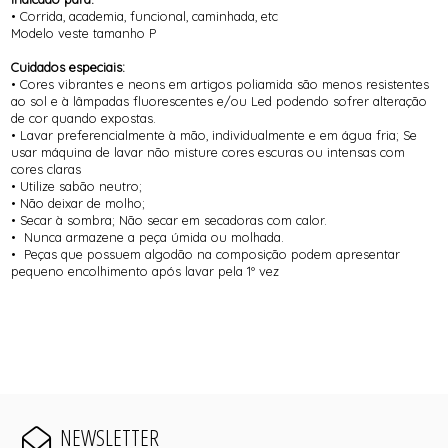
• Corrida, academia, funcional, caminhada, etc
Modelo veste tamanho P
Cuidados especiais:
• Cores vibrantes e neons em artigos poliamida são menos resistentes
ao sol e à lâmpadas fluorescentes e/ou Led podendo sofrer alteração
de cor quando expostas.
• Lavar preferencialmente à mão, individualmente e em água fria; Se
usar máquina de lavar não misture cores escuras ou intensas com
cores claras
• Utilize sabão neutro;
• Não deixar de molho;
• Secar à sombra; Não secar em secadoras com calor.
• Nunca armazene a peça úmida ou molhada.
• Peças que possuem algodão na composição podem apresentar
pequeno encolhimento após lavar pela 1º vez
NEWSLETTER