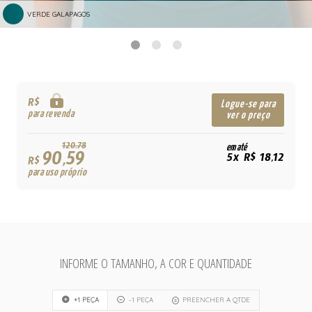
VERDE GALAPAGOS
R$
Logue-se para
para revenda
ver o preço
120,78
em até
90,59
5x R$ 18,12
R$
para uso próprio
INFORME O TAMANHO, A COR E QUANTIDADE
+1 PEÇA
-1 PEÇA
PREENCHER A QTDE