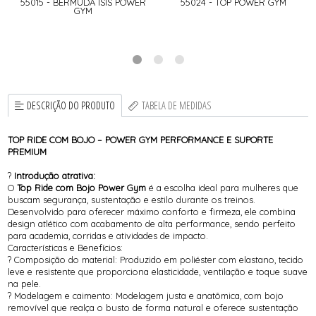
R
55015 - BERMUDA ISIS POWER
55024 - TOP POWER GYM
GYM
DESCRIÇÃO DO PRODUTO
TABELA DE MEDIDAS
TOP RIDE COM BOJO – POWER GYM PERFORMANCE E SUPORTE
PREMIUM
?
Introdução atrativa:
O
Top Ride com Bojo Power Gym
é a escolha ideal para mulheres que
buscam segurança, sustentação e estilo durante os treinos.
Desenvolvido para oferecer máximo conforto e firmeza, ele combina
design atlético com acabamento de alta performance, sendo perfeito
para academia, corridas e atividades de impacto.
Características e Benefícios:
? Composição do material: Produzido em poliéster com elastano, tecido
leve e resistente que proporciona elasticidade, ventilação e toque suave
na pele.
? Modelagem e caimento: Modelagem justa e anatômica, com bojo
removível que realça o busto de forma natural e oferece sustentação