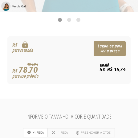
Verde Gal
R$
Logue-se para
para revenda
ver o preço
104,94
em até
78,70
5x R$ 15,74
R$
para uso próprio
INFORME O TAMANHO, A COR E QUANTIDADE
+1 PEÇA
-1 PEÇA
PREENCHER A QTDE