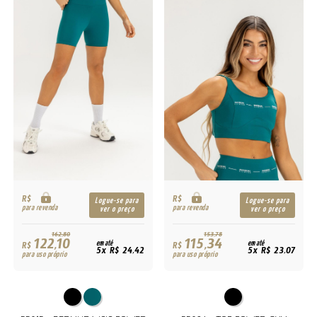
R$
R$
Logue-se para
Logue-se para
para revenda
para revenda
ver o preço
ver o preço
162,80
153,78
122,10
115,34
R$
em até
R$
em até
5x R$ 24,42
5x R$ 23,07
para uso próprio
para uso próprio