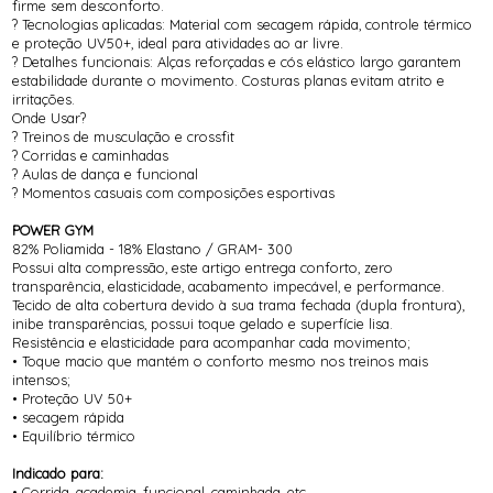
firme sem desconforto.
? Tecnologias aplicadas: Material com secagem rápida, controle térmico
e proteção UV50+, ideal para atividades ao ar livre.
? Detalhes funcionais: Alças reforçadas e cós elástico largo garantem
estabilidade durante o movimento. Costuras planas evitam atrito e
irritações.
Onde Usar?
? Treinos de musculação e crossfit
? Corridas e caminhadas
? Aulas de dança e funcional
? Momentos casuais com composições esportivas
POWER GYM
82% Poliamida - 18% Elastano / GRAM- 300
Possui alta compressão, este artigo entrega conforto, zero
transparência, elasticidade, acabamento impecável, e performance.
Tecido de alta cobertura devido à sua trama fechada (dupla frontura),
inibe transparências, possui toque gelado e superfície lisa.
Resistência e elasticidade para acompanhar cada movimento;
• Toque macio que mantém o conforto mesmo nos treinos mais
intensos;
• Proteção UV 50+
• secagem rápida
• Equilíbrio térmico
Indicado para:
• Corrida, academia, funcional, caminhada, etc