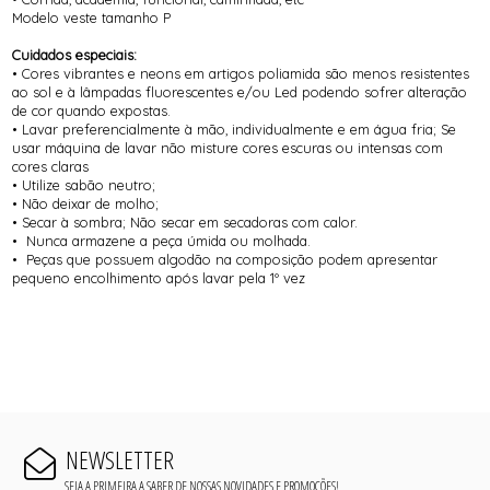
Modelo veste tamanho P
Cuidados especiais:
• Cores vibrantes e neons em artigos poliamida são menos resistentes
ao sol e à lâmpadas fluorescentes e/ou Led podendo sofrer alteração
de cor quando expostas.
• Lavar preferencialmente à mão, individualmente e em água fria; Se
usar máquina de lavar não misture cores escuras ou intensas com
cores claras
• Utilize sabão neutro;
• Não deixar de molho;
• Secar à sombra; Não secar em secadoras com calor.
• Nunca armazene a peça úmida ou molhada.
• Peças que possuem algodão na composição podem apresentar
pequeno encolhimento após lavar pela 1º vez
NEWSLETTER
SEJA A PRIMEIRA A SABER DE NOSSAS NOVIDADES E PROMOÇÕES!