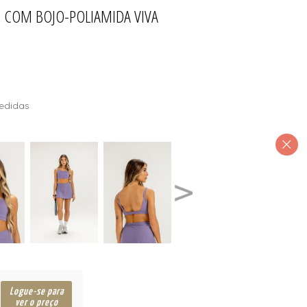
H COM BOJO-POLIAMIDA VIVA
INO
T
edidas
Logue-se para
ver o preço