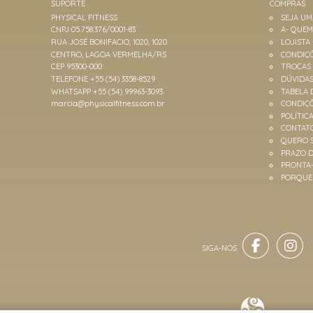
SUPORTE
COMPRAS
PHYSICAL FITNESS
SEJA U
CNPJ 05.758.376/0001-83
A- QUE
RUA JOSÉ BONIFACIO, 1020, 1020
LOJISTA
CENTRO, LAGOA VERMELHA/RS
CONDIÇÕ
CEP 95300-000
TROCAS
TELEFONE +55 (54) 3358-8529
DÚVIDA
WHATSAPP +55 (54) 99963-3093
TABELA 
marcia@physicalfitness.com.br
CONDIÇ
POLÍTIC
CONTAT
QUERO 
PRAZO D
PRONTA
PORQUE 