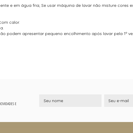
mente e em água fria; Se usar máquina de lavar não misture cores 
com calor.
a.
o podem apresentar pequeno encolhimento após lavar pela 1º ve
 NOVIDADES E