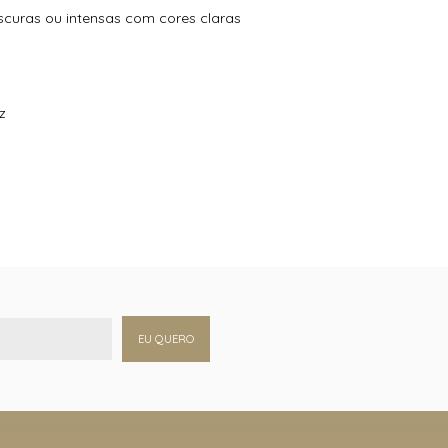
escuras ou intensas com cores claras
z
EU QUERO