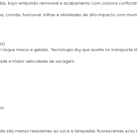
das, bojo embutido removível e acabamento com costura confortáve
 corrida, funcional, trilhas e atividades de alto impacto com muito
60)
 toque macio e gelado. Tecnologia dry que auxilia no transporte 
dade e maior velocidade de secagem.
etc
ida são menos resistentes ao sol e à lâmpadas fluorescentes e/ou