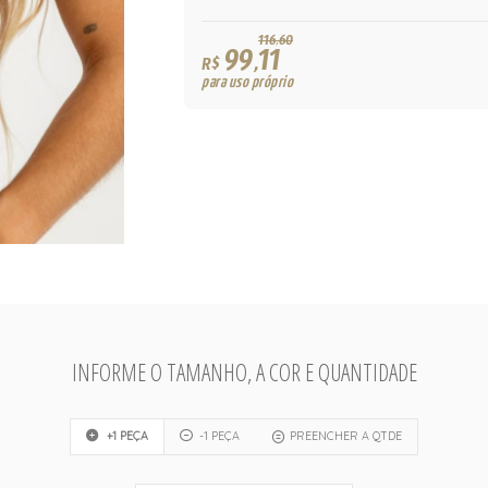
116,60
99,11
R$
para uso próprio
INFORME O TAMANHO, A COR E QUANTIDADE
+1 PEÇA
-1 PEÇA
PREENCHER A QTDE