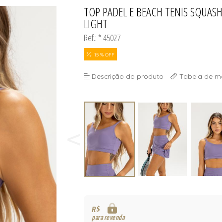
S
TOP PADEL E BEACH TENIS SQUAS
TODOS DE MASCUL
TODOS DE OUTLE
LIGHT
Ref.: * 45027
15 % OFF
Descrição do produto
Tabela de m
R$
para revenda