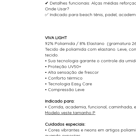
✔ Detalhes funcionais: Alças médias reforça
Onde Usar?
✅ Indicado para beach tênis, padel, academia,
VIVA LIGHT
92% Poliamida / 8% Elastano (gramatura 2
Tecido de poliamida com elastano. Leve, com
tecido.
• Sua tecnologia garante o controle da umi
• Proteção UV50+
• Alta sensação de frescor
• Conforto térmico
• Tecnologia Easy Care
• Compressão Leve
Indicado para:
• Corrida, academia, funcional, caminhada, 
Modelo veste tamanho P
Cuidados especiais:
• Cores vibrantes e neons em artigos poliam
quando expostas.