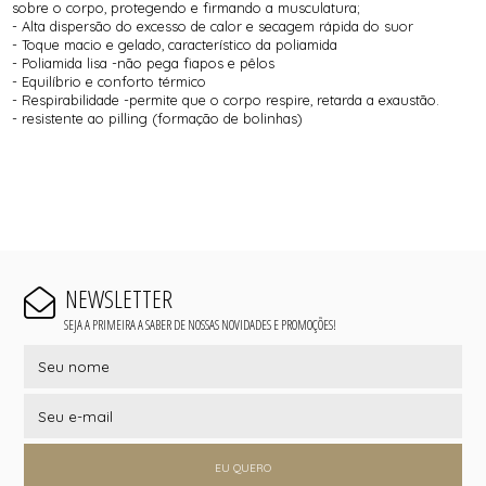
sobre o corpo, protegendo e firmando a musculatura;
- Alta dispersão do excesso de calor e secagem rápida do suor
- Toque macio e gelado, característico da poliamida
- Poliamida lisa -não pega fiapos e pêlos
- Equilíbrio e conforto térmico
- Respirabilidade -permite que o corpo respire, retarda a exaustão.
- resistente ao pilling (formação de bolinhas)
NEWSLETTER
SEJA A PRIMEIRA A SABER DE NOSSAS NOVIDADES E PROMOÇÕES!
EU QUERO