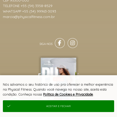
CEP 95300-000
TELEFONE +55 (54) 3358-8529
WHATSAPP +55 (54) 99963-3093
marcia@physicalfitness.com.br
LIVE
® TODOS DIREITOS RESERVADOS
Nós salvamos o seu histórico de uso pra oferecer a melhor experiência
COLEÇÃO PULSE -
LANÇAMENTO & PRÉ-
na Physical Fitness. Quando você navega no nosso site, aceita esta
VENDA
condição. Conheça nossa
Política de Cookies e Privacidade
.
SITE 100% SEGURO
PLATAFORMA B2B
ACEITAR E FECHAR