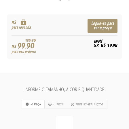
R$
Logue-se para
para revenda
ver o preço
135,30
em até
99,90
5x R$ 19,98
R$
para uso próprio
INFORME O TAMANHO, A COR E QUANTIDADE
+1 PEÇA
-1 PEÇA
PREENCHER A QTDE