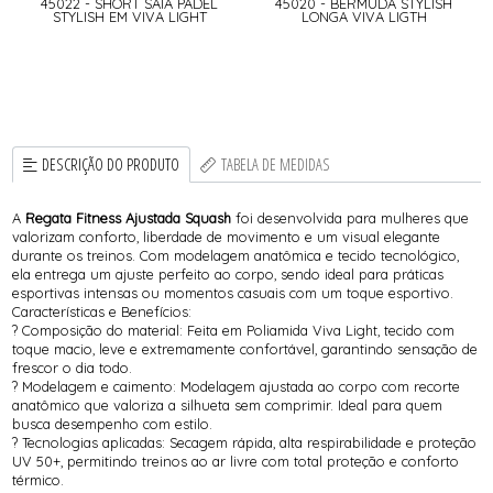
45022 - SHORT SAIA PADEL
45020 - BERMUDA STYLISH
STYLISH EM VIVA LIGHT
LONGA VIVA LIGTH
DESCRIÇÃO DO PRODUTO
TABELA DE MEDIDAS
A
Regata Fitness Ajustada Squash
foi desenvolvida para mulheres que
valorizam conforto, liberdade de movimento e um visual elegante
durante os treinos. Com modelagem anatômica e tecido tecnológico,
ela entrega um ajuste perfeito ao corpo, sendo ideal para práticas
esportivas intensas ou momentos casuais com um toque esportivo.
Características e Benefícios:
? Composição do material: Feita em Poliamida Viva Light, tecido com
toque macio, leve e extremamente confortável, garantindo sensação de
frescor o dia todo.
? Modelagem e caimento: Modelagem ajustada ao corpo com recorte
anatômico que valoriza a silhueta sem comprimir. Ideal para quem
busca desempenho com estilo.
? Tecnologias aplicadas: Secagem rápida, alta respirabilidade e proteção
UV 50+, permitindo treinos ao ar livre com total proteção e conforto
térmico.