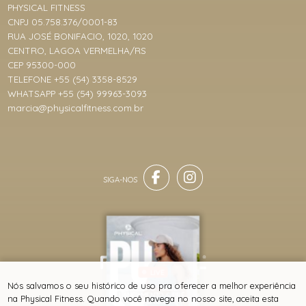
PHYSICAL FITNESS
CNPJ 05.758.376/0001-83
RUA JOSÉ BONIFACIO, 1020, 1020
CENTRO, LAGOA VERMELHA/RS
CEP 95300-000
TELEFONE +55 (54) 3358-8529
WHATSAPP +55 (54) 99963-3093
marcia@physicalfitness.com.br
LIVE
® TODOS DIREITOS RESERVADOS
Nós salvamos o seu histórico de uso pra oferecer a melhor experiência
COLEÇÃO PULSE -
LANÇAMENTO & PRÉ-
na Physical Fitness. Quando você navega no nosso site, aceita esta
VENDA