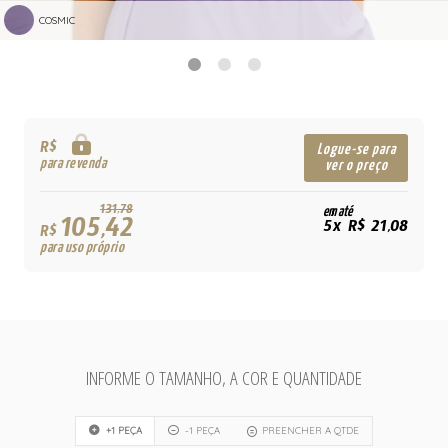
COSMIC
R$
Logue-se para
para revenda
ver o preço
131,78
em até
105,42
5x R$ 21,08
R$
para uso próprio
INFORME O TAMANHO, A COR E QUANTIDADE
+1 PEÇA
-1 PEÇA
PREENCHER A QTDE