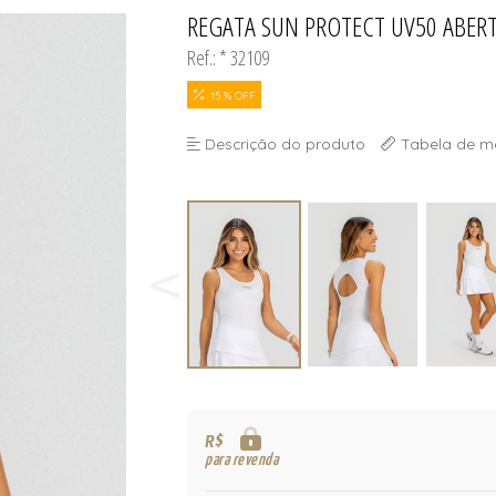
S
REGATA SUN PROTECT UV50 ABERT
TODOS DE MASCUL
TODOS DE OUTLE
Ref.: * 32109
15 % OFF
Descrição do produto
Tabela de m
R$
para revenda