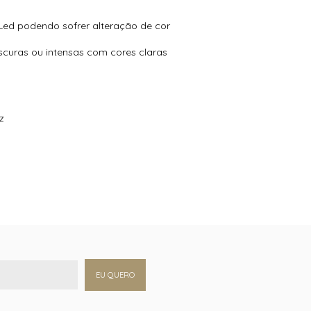
 Led podendo sofrer alteração de cor
escuras ou intensas com cores claras
z
EU QUERO