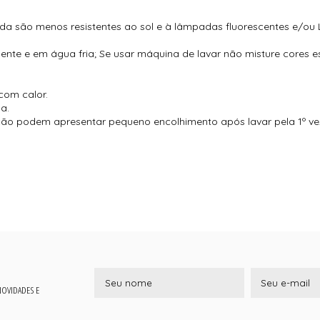
ida são menos resistentes ao sol e à lâmpadas fluorescentes e/ou
mente e em água fria; Se usar máquina de lavar não misture cores 
com calor.
a.
o podem apresentar pequeno encolhimento após lavar pela 1º ve
 NOVIDADES E