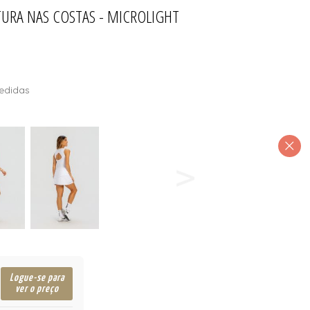
URA NAS COSTAS - MICROLIGHT
INO
T
edidas
Logue-se para
ver o preço