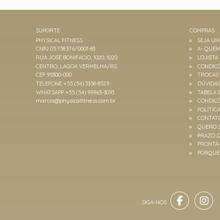
SUPORTE
COMPRAS
PHYSICAL FITNESS
SEJA U
CNPJ 05.758.376/0001-83
A- QUE
RUA JOSÉ BONIFACIO, 1020, 1020
LOJISTA
CENTRO, LAGOA VERMELHA/RS
CONDIÇÕ
CEP 95300-000
TROCAS
TELEFONE +55 (54) 3358-8529
DÚVIDA
WHATSAPP +55 (54) 99963-3093
TABELA 
marcia@physicalfitness.com.br
CONDIÇ
POLÍTIC
CONTAT
QUERO 
PRAZO D
PRONTA
PORQUE 