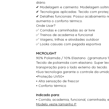
diário.
✔ Modelagem e caimento: Modelagem soltinha
✔ Tecnologias aplicadas: Tecido com proteç
✔ Detalhes funcionais: Possui acabamento ref
aumenta o conforto térmico.
Onde Usar?
✅ Corridas e caminhadas ao ar livre
✅ Treinos de academia e funcional
✅ Viagens, trilhas e atividades outdoor
✅ Looks casuais com pegada esportiva
MICROLIGHT
90% Poliamida / 10% Elastano (gramatura 
Tecido de poliamida com elastano. Super le
transpiração para o lado externo do tecido.
•Sua tecnologia garante o controle da umid
•Proteção UV50+
• Alta sensação de frescor
• Conforto térmico
Indicado para:
• Corrida, academia, funcional, caminhada, 
Modelo veste tamanho P