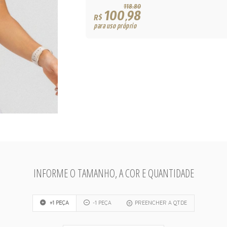
118,80
100,98
R$
para uso próprio
INFORME O TAMANHO, A COR E QUANTIDADE
+1 PEÇA
-1 PEÇA
PREENCHER A QTDE