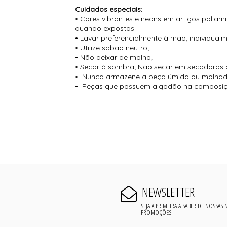
Cuidados especiais:
• Cores vibrantes e neons em artigos poliam
quando expostas.
• Lavar preferencialmente à mão, individual
• Utilize sabão neutro;
• Não deixar de molho;
• Secar à sombra; Não secar em secadoras 
• Nunca armazene a peça úmida ou molhad
• Peças que possuem algodão na composiçã
NEWSLETTER
SEJA A PRIMEIRA A SABER DE NOSSAS
PROMOÇÕES!