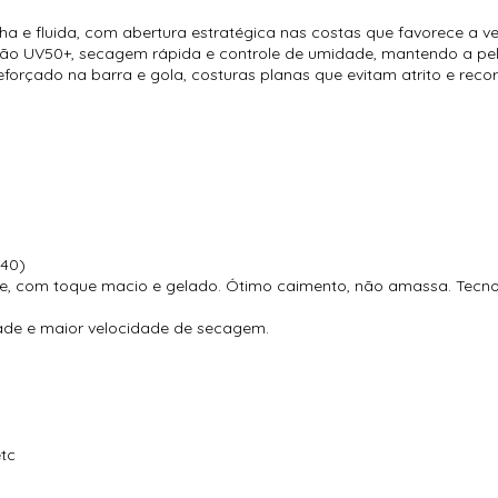
 e fluida, com abertura estratégica nas costas que favorece a ve
ão UV50+, secagem rápida e controle de umidade, mantendo a pele
orçado na barra e gola, costuras planas que evitam atrito e recort
140)
ve, com toque macio e gelado. Ótimo caimento, não amassa. Tecnol
ade e maior velocidade de secagem.
etc