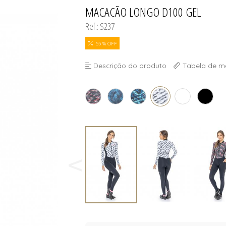
S
MACACÃO LONGO D100 GEL
TODOS DE MASCUL
TODOS DE OUTLE
Ref.: S237
55 % OFF
Descrição do produto
Tabela de m