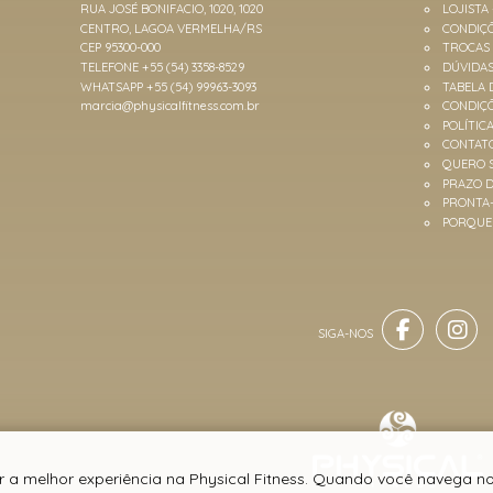
RUA JOSÉ BONIFACIO, 1020, 1020
LOJISTA
CENTRO, LAGOA VERMELHA/RS
CONDIÇÕ
CEP 95300-000
TROCAS
TELEFONE +55 (54) 3358-8529
DÚVIDA
WHATSAPP +55 (54) 99963-3093
TABELA 
marcia@physicalfitness.com.br
CONDIÇ
POLÍTIC
CONTAT
QUERO 
PRAZO D
PRONTA
PORQUE 
r a melhor experiência na Physical Fitness. Quando você navega no