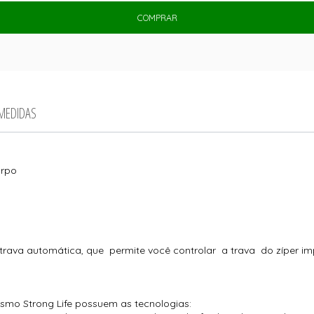
COMPRAR
 MEDIDAS
orpo
com trava automática, que permite você controlar a trava do zípe
smo Strong Life possuem as tecnologias: