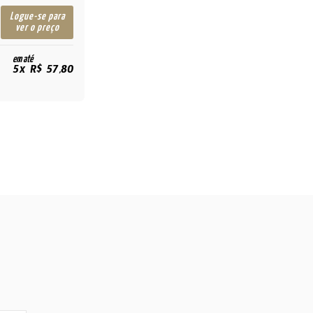
Logue-se para
ver o preço
em até
5x R$ 57,80