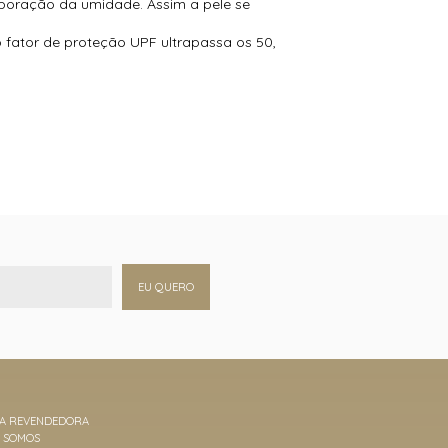
vaporação da umidade. Assim a pele se
o fator de proteção UPF ultrapassa os 50,
EU QUERO
MA REVENDEDORA
M SOMOS