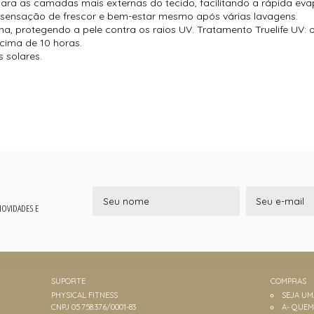
 para as camadas mais externas do tecido, facilitando a rápida e
ensação de frescor e bem-estar mesmo após várias lavagens.
a, protegendo a pele contra os raios UV. Tratamento Truelife UV: 
cima de 10 horas.
 solares.
 NOVIDADES E
SUPORTE
COMPRAS
PHYSICAL FITNESS
SEJA U
CNPJ 05.758.376/0001-83
A- QUE