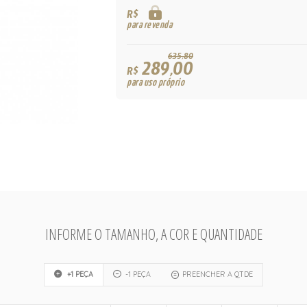
R$
para revenda
635,80
289,00
R$
para uso próprio
INFORME O TAMANHO, A COR E QUANTIDADE
+1 PEÇA
-1 PEÇA
PREENCHER A QTDE