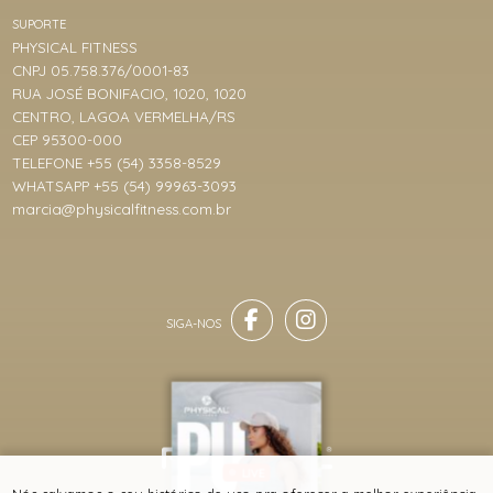
SUPORTE
PHYSICAL FITNESS
CNPJ 05.758.376/0001-83
RUA JOSÉ BONIFACIO, 1020, 1020
CENTRO, LAGOA VERMELHA/RS
CEP 95300-000
TELEFONE +55 (54) 3358-8529
WHATSAPP +55 (54) 99963-3093
marcia@physicalfitness.com.br
LIVE
® TODOS DIREITOS RESERVADOS