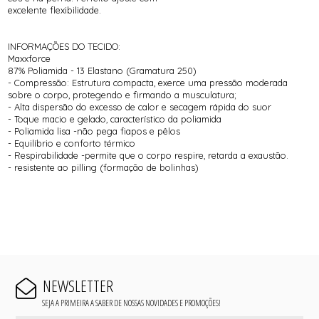
excelente flexibilidade.
INFORMAÇÕES DO TECIDO:
Maxxforce
87% Poliamida - 13 Elastano (Gramatura 250)
- Compressão: Estrutura compacta, exerce uma pressão moderada
sobre o corpo, protegendo e firmando a musculatura;
- Alta dispersão do excesso de calor e secagem rápida do suor
- Toque macio e gelado, característico da poliamida
- Poliamida lisa -não pega fiapos e pêlos
- Equilíbrio e conforto térmico
- Respirabilidade -permite que o corpo respire, retarda a exaustão.
- resistente ao pilling (formação de bolinhas)
NEWSLETTER
SEJA A PRIMEIRA A SABER DE NOSSAS NOVIDADES E PROMOÇÕES!