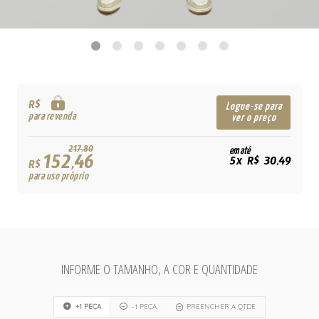
R$
Logue-se para
para revenda
ver o preço
217,80
em até
152,46
5x R$ 30,49
R$
para uso próprio
INFORME O TAMANHO, A COR E QUANTIDADE
+1 PEÇA
-1 PEÇA
PREENCHER A QTDE