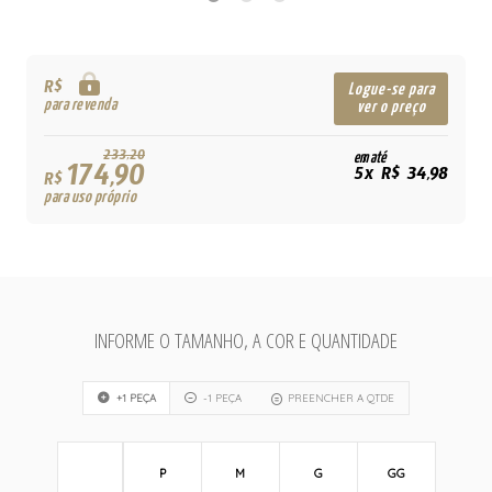
R$
Logue-se para
para revenda
ver o preço
233,20
em até
174,90
5x R$ 34,98
R$
para uso próprio
INFORME O TAMANHO, A COR E QUANTIDADE
+1 PEÇA
-1 PEÇA
PREENCHER A QTDE
P
M
G
GG