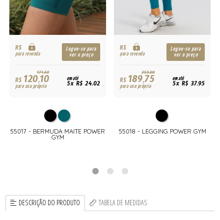
R$
R$
Logue-se para
Logue-se para
para revenda
para revenda
ver o preço
ver o preço
171,60
253,00
120,10
189,75
R$
em até
R$
em até
5x R$ 24,02
5x R$ 37,95
para uso próprio
para uso próprio
55017 - BERMUDA MAITE POWER
55018 - LEGGING POWER GYM
GYM
DESCRIÇÃO DO PRODUTO
TABELA DE MEDIDAS