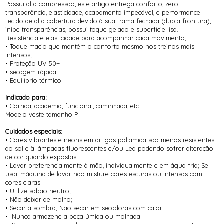
Possui alta compressão, este artigo entrega conforto, zero
transparência, elasticidade, acabamento impecável, e performance.
Tecido de alta cobertura devido à sua trama fechada (dupla frontura),
inibe transparências, possui toque gelado e superfície lisa.
Resistência e elasticidade para acompanhar cada movimento;
• Toque macio que mantém o conforto mesmo nos treinos mais
intensos;
• Proteção UV 50+
• secagem rápida
• Equilíbrio térmico
Indicado para:
• Corrida, academia, funcional, caminhada, etc
Modelo veste tamanho P
Cuidados especiais:
• Cores vibrantes e neons em artigos poliamida são menos resistentes
ao sol e à lâmpadas fluorescentes e/ou Led podendo sofrer alteração
de cor quando expostas.
• Lavar preferencialmente à mão, individualmente e em água fria; Se
usar máquina de lavar não misture cores escuras ou intensas com
cores claras
• Utilize sabão neutro;
• Não deixar de molho;
• Secar à sombra; Não secar em secadoras com calor.
• Nunca armazene a peça úmida ou molhada.