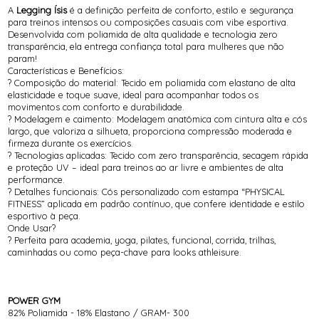
A
Legging Ísis
é a definição perfeita de conforto, estilo e segurança
para treinos intensos ou composições casuais com vibe esportiva.
Desenvolvida com poliamida de alta qualidade e tecnologia zero
transparência, ela entrega confiança total para mulheres que não
param!
Características e Benefícios:
? Composição do material: Tecido em poliamida com elastano de alta
elasticidade e toque suave, ideal para acompanhar todos os
movimentos com conforto e durabilidade.
? Modelagem e caimento: Modelagem anatômica com cintura alta e cós
largo, que valoriza a silhueta, proporciona compressão moderada e
firmeza durante os exercícios.
? Tecnologias aplicadas: Tecido com zero transparência, secagem rápida
e proteção UV – ideal para treinos ao ar livre e ambientes de alta
performance.
? Detalhes funcionais: Cós personalizado com estampa “PHYSICAL
FITNESS” aplicada em padrão contínuo, que confere identidade e estilo
esportivo à peça.
Onde Usar?
? Perfeita para academia, yoga, pilates, funcional, corrida, trilhas,
caminhadas ou como peça-chave para looks athleisure.
POWER GYM
82% Poliamida - 18% Elastano / GRAM- 300