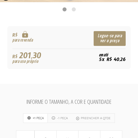
R$
Logue-se para
para revenda
ver o preço
201,30
em até
R$
5x R$ 40,26
para uso próprio
INFORME O TAMANHO, A COR E QUANTIDADE
+1 PEÇA
-1 PEÇA
PREENCHER A QTDE