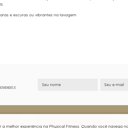
a;
laras e escuras ou vibrantes na lavagem
 NOVIDADES E
SUPORTE
COMPRAS
PHYSICAL FITNESS
SEJA U
r a melhor experiência na Physical Fitness. Quando você navega no
CNPJ 05.758.376/0001-83
A- QUE