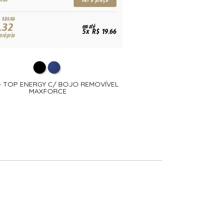
ver o preço
131,10
109,78
,32
87,82
em até
R$
5x R$ 19,66
próprio
para uso próprio
 - TOP ENERGY C/ BOJO REMOVÍVEL
56205 - SHORT CURSO 2
MAXFORCE
& MAXFOR