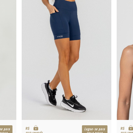
R$
R$
se para
Logue-se para
para revenda
para rev