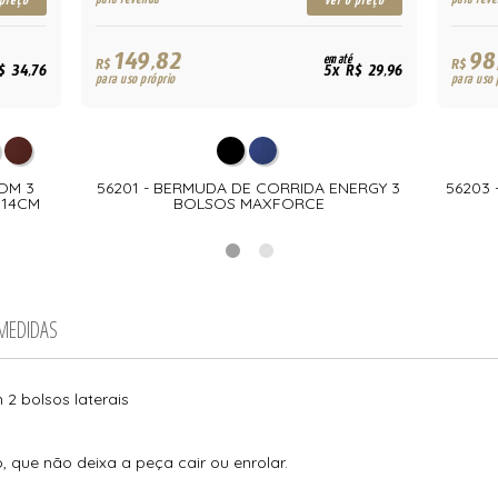
 preço
ver o preço
149,82
98
em até
R$
R$
$ 34,76
5x R$ 29,96
para uso próprio
para uso 
OM 3
56201 - BERMUDA DE CORRIDA ENERGY 3
56203
 14CM
BOLSOS MAXFORCE
 MEDIDAS
2 bolsos laterais
o, que não deixa a peça cair ou enrolar.