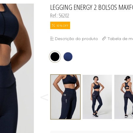
S
LEGGING ENERGY 2 BOLSOS MAXF
TODOS DE MASCUL
TODOS DE OUTLE
Ref.: 56202
10 % OFF
Descrição do produto
Tabela de m