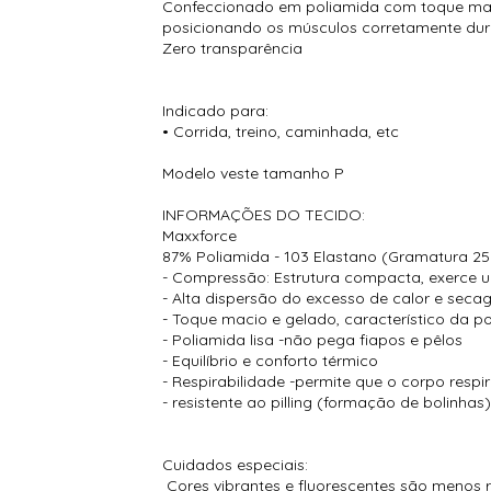
Confeccionado em poliamida com toque mac
posicionando os músculos corretamente dura
Zero transparência
Indicado para:
• Corrida, treino, caminhada, etc
Modelo veste tamanho P
INFORMAÇÕES DO TECIDO:
Maxxforce
87% Poliamida - 103 Elastano (Gramatura 2
- Compressão: Estrutura compacta, exerce 
- Alta dispersão do excesso de calor e seca
- Toque macio e gelado, característico da p
- Poliamida lisa -não pega fiapos e pêlos
- Equilíbrio e conforto térmico
- Respirabilidade -permite que o corpo respir
- resistente ao pilling (formação de bolinhas
Cuidados especiais:
Cores vibrantes e fluorescentes são menos r