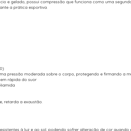
io e gelado, possui compressão que funciona como uma segunda
nte a prática esportiva.
50)
uma pressão moderada sobre o corpo, protegendo e firmando a m
gem rápida do suor
oliamida
e, retarda a exaustão.
)
esistentes à luz e ao sol, podendo sofrer alteração de cor quando 