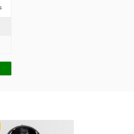
G
20% OFF