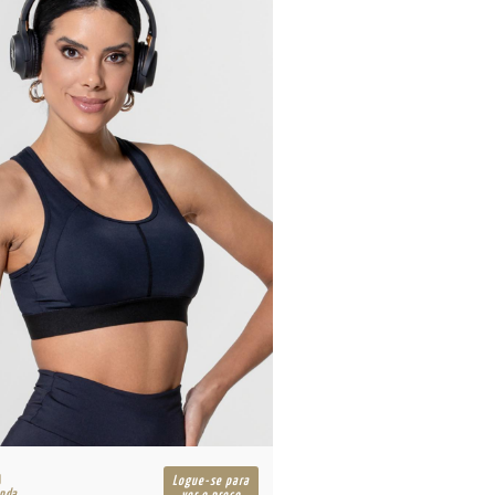
R$
Logue-se para
enda
para revenda