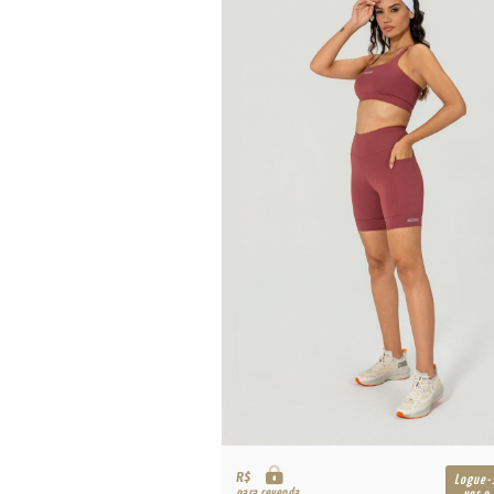
R$
Logue-se para
Logue-
para revenda