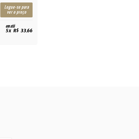
Logue-se para
ver o preço
em até
5x R$ 33,66