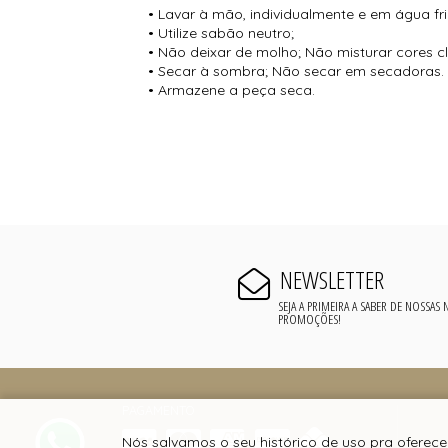
• Lavar à mão, individualmente e em água fri
• Utilize sabão neutro;
• Não deixar de molho; Não misturar cores c
• Secar à sombra; Não secar em secadoras.
• Armazene a peça seca.
NEWSLETTER
SEJA A PRIMEIRA A SABER DE NOSSAS
PROMOÇÕES!
PAGAMENTO
Nós salvamos o seu histórico de uso pra oferece