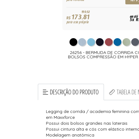
ver o preço
ver o
193,12
173,81
em até
em até
R$
5x R$ 19,66
5x R
para uso próprio
UNNER ALTA SUSTENTAÇÃO
26256 - BERMUDA DE CORRIDA C
. E ALÇA REGULÁVEL
BOLSOS COMPRESSÃO EM HYPER
MAXFORCE
DESCRIÇÃO DO PRODUTO
TABELA DE
Legging de corrida / academia feminina com 
em Maxxforce
Possui dois bolsos grandes nas laterais
Possui cintura alta e cós com elástico intern
Modelagem anatômica