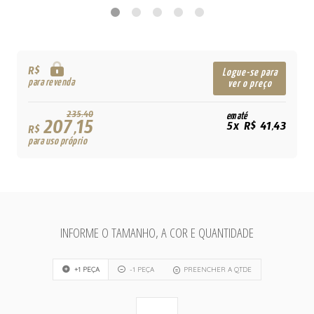
R$
Logue-se para
para revenda
ver o preço
235,40
em até
207,15
5x R$ 41,43
R$
para uso próprio
INFORME O TAMANHO, A COR E QUANTIDADE
+1 PEÇA
-1 PEÇA
PREENCHER A QTDE