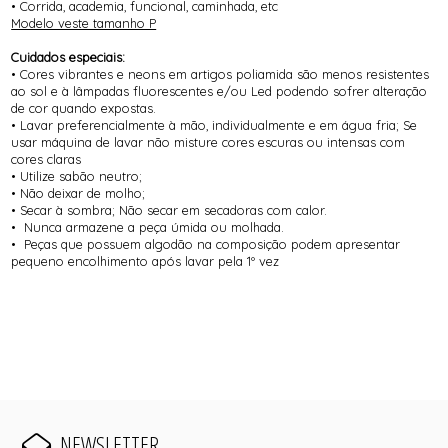
• Corrida, academia, funcional, caminhada, etc
Modelo veste tamanho P
Cuidados especiais:
• Cores vibrantes e neons em artigos poliamida são menos resistentes
ao sol e à lâmpadas fluorescentes e/ou Led podendo sofrer alteração
de cor quando expostas.
• Lavar preferencialmente à mão, individualmente e em água fria; Se
usar máquina de lavar não misture cores escuras ou intensas com
cores claras
• Utilize sabão neutro;
• Não deixar de molho;
• Secar à sombra; Não secar em secadoras com calor.
• Nunca armazene a peça úmida ou molhada.
• Peças que possuem algodão na composição podem apresentar
pequeno encolhimento após lavar pela 1º vez
NEWSLETTER