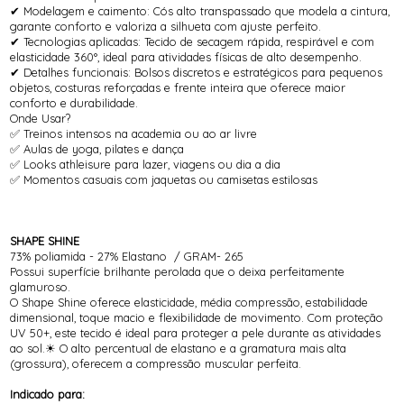
✔ Modelagem e caimento: Cós alto transpassado que modela a cintura,
garante conforto e valoriza a silhueta com ajuste perfeito.
✔ Tecnologias aplicadas: Tecido de secagem rápida, respirável e com
elasticidade 360°, ideal para atividades físicas de alto desempenho.
✔ Detalhes funcionais: Bolsos discretos e estratégicos para pequenos
objetos, costuras reforçadas e frente inteira que oferece maior
conforto e durabilidade.
Onde Usar?
✅ Treinos intensos na academia ou ao ar livre
✅ Aulas de yoga, pilates e dança
✅ Looks athleisure para lazer, viagens ou dia a dia
✅ Momentos casuais com jaquetas ou camisetas estilosas
SHAPE SHINE
73% poliamida - 27% Elastano / GRAM- 265
Possui superfície brilhante perolada que o deixa perfeitamente
glamuroso.
O Shape Shine oferece elasticidade, média compressão, estabilidade
dimensional, toque macio e flexibilidade de movimento. Com proteção
UV 50+, este tecido é ideal para proteger a pele durante as atividades
ao sol.☀ O alto percentual de elastano e a gramatura mais alta
(grossura), oferecem a compressão muscular perfeita.
Indicado para: