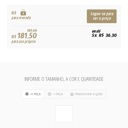
R$
Logue-se para
para revenda
ver o preço
181,50
em até
181,50
5x R$ 36,30
R$
para uso próprio
INFORME O TAMANHO, A COR E QUANTIDADE
+1 PEÇA
-1 PEÇA
PREENCHER A QTDE