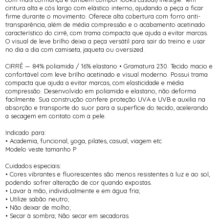
cintura alta e cós largo com elástico interno, ajudando a peça a ficar
firme durante o movimento. Oferece alta cobertura com forro anti-
transparência, além de média compressão e o acabamento acetinado
característico do cirrê, com trama compacta que ajuda a evitar marcas.
O visual de leve brilho deixa a peça versátil para sair do treino e usar
no dia a dia com camiseta, jaqueta ou oversized.
CIRRÊ — 84% poliamida / 16% elastano • Gramatura 230. Tecido macio e
confortável com leve brilho acetinado e visual moderno. Possui trama
compacta que ajuda a evitar marcas, com elasticidade e média
compressão. Desenvolvido em poliamida e elastano, não deforma
facilmente. Sua construção confere proteção UVA e UVB e auxilia na
absorção e transporte do suor para a superfície do tecido, acelerando
a secagem em contato com a pele.
Indicado para:
• Academia, funcional, yoga, pilates, casual, viagem etc
Modelo veste tamanho P
Cuidados especiais:
• Cores vibrantes e fluorescentes são menos resistentes à luz e ao sol,
podendo sofrer alteração de cor quando expostas.
• Lavar à mão, individualmente e em água fria;
• Utilize sabão neutro;
• Não deixar de molho;
• Secar à sombra; Não secar em secadoras.