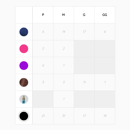
P
M
G
GG