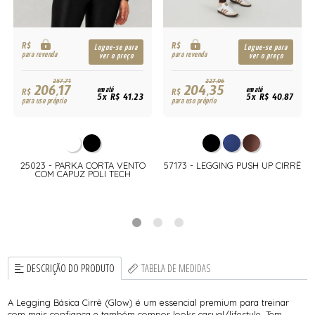
R$
R$
Logue-se para
Logue-se para
para revenda
para revenda
ver o preço
ver o preço
257,71
227,06
206,17
204,35
R$
em até
R$
em até
5x R$ 41,23
5x R$ 40,87
para uso próprio
para uso próprio
25023 - PARKA CORTA VENTO
57173 - LEGGING PUSH UP CIRRÊ
COM CAPUZ POLI TECH
DESCRIÇÃO DO PRODUTO
TABELA DE MEDIDAS
A Legging Básica Cirrê (Glow) é um essencial premium para treinar
com mais confiança e também compor looks casual/lifestyle. Tem