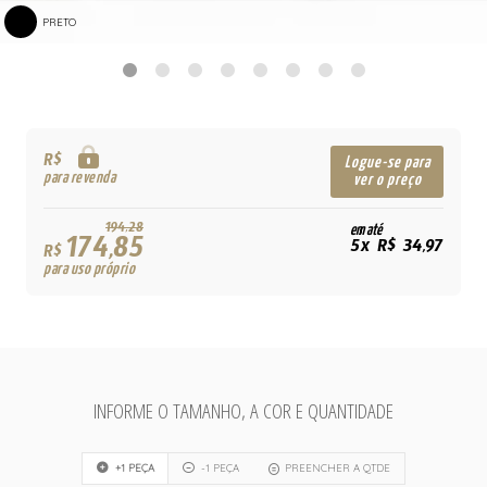
PRETO
R$
Logue-se para
para revenda
ver o preço
194,28
em até
174,85
5x R$ 34,97
R$
para uso próprio
INFORME O TAMANHO, A COR E QUANTIDADE
+1 PEÇA
-1 PEÇA
PREENCHER A QTDE