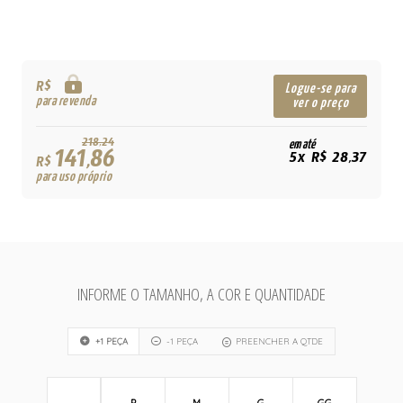
R$
Logue-se para
para revenda
ver o preço
218,24
em até
141,86
5x R$ 28,37
R$
para uso próprio
INFORME O TAMANHO, A COR E QUANTIDADE
+1 PEÇA
-1 PEÇA
PREENCHER A QTDE