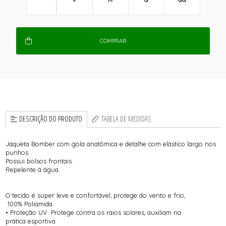
P
M
G
GG
COMPRAR
DESCRIÇÃO DO PRODUTO
TABELA DE MEDIDAS
Jaqueta Bomber com gola anatômica e detalhe com elástico largo nos
punhos.
Possui bolsos frontais.
Repelente á água.
O tecido é super leve e confortável, protege do vento e frio,
100% Poliamida
• Proteção UV: Protege contra os raios solares, auxiliam na
prática esportiva