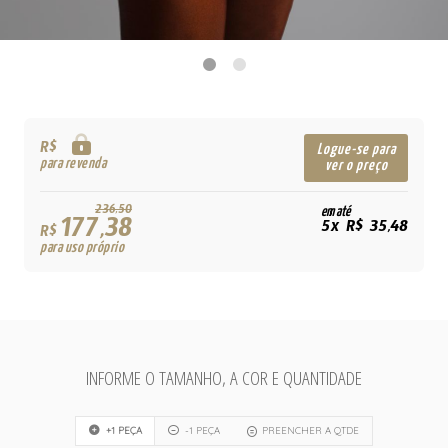
R$
Logue-se para
para revenda
ver o preço
236,50
em até
177,38
5x R$ 35,48
R$
para uso próprio
INFORME O TAMANHO, A COR E QUANTIDADE
+1 PEÇA
-1 PEÇA
PREENCHER A QTDE