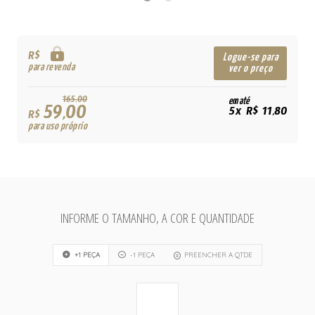
R$
Logue-se para
para revenda
ver o preço
165,00
em até
59,00
5x R$ 11,80
R$
para uso próprio
INFORME O TAMANHO, A COR E QUANTIDADE
+1 PEÇA
-1 PEÇA
PREENCHER A QTDE