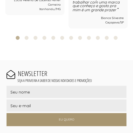
Lucia Helena De Lacerda Ferrer
trabalhar com uma marca
Carneiro
que conheço e gosto pra
Itanhandu/MG
mim é um grande prazer
Bianca Silvestre
Caçapava/SP
NEWSLETTER
SEJA A PRIMEIRA A SABER DE NOSSAS NOVIDADES E PROMOÇÕES!
EU QUERO