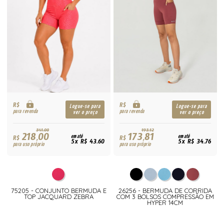
R$
R$
Logue-se para
Logue-se para
para revenda
para revenda
ver o preço
ver o preço
341,00
193,12
218,00
173,81
R$
em até
R$
em até
5x R$ 43,60
5x R$ 34,76
para uso próprio
para uso próprio
75205 - CONJUNTO BERMUDA E
26256 - BERMUDA DE CORRIDA
TOP JACQUARD ZEBRA
COM 3 BOLSOS COMPRESSÃO EM
HYPER 14CM