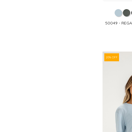
50049 - REG
20% OFF