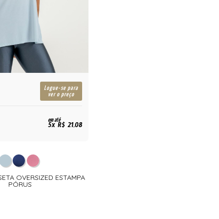
Logue-se para
ver o preço
em até
5x R$ 21,08
ISETA OVERSIZED ESTAMPA
PÓRUS