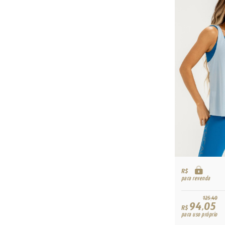
R$
para revenda
125,40
94,05
R$
para uso próprio