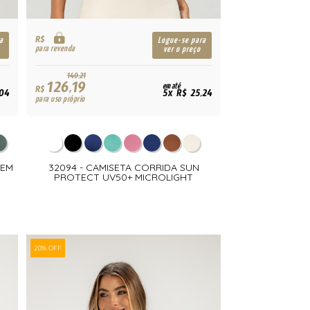
R$
a
Logue-se para
para revenda
ver o preço
140,21
126,19
em até
R$
,04
5x R$ 25,24
para uso próprio
 EM
32094 - CAMISETA CORRIDA SUN
PROTECT UV50+ MICROLIGHT
20% OFF