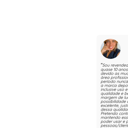
Sou revende
quase 10 anos,
devido as mu
área profissio
período nunca
a marca depoi
inclusive uso 
qualidade e b
margem de luc
possibilidade d
excelente, ju
dessa qualida
Pretendo cont
mantendo essa
poder usar e p
pessoas/clien