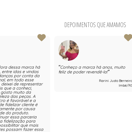
DEPOIMENTOS QUE AMAMOS
dora dessa marca há
Conheço a marca há anos, muito
 entre idas e vindas
feliz de poder revendê-la!
danças por conta da
nal, em todo esse
Rarini Justo Berneir
 deixei de representar
Imbé/R
s que a conheci,
e gosto muito da
eleza das peças. A
ro é favorável e a
e fidelizar cliente é
stamente por causa
de do produto.
inuar essa parceria
 fidelização para
ossibilitar que mais
tes possam fazer essa