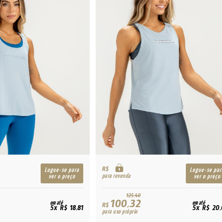
R$
Logue-se para
Logue-se par
para revenda
ver o preço
ver o preço
125,40
100,32
em até
em até
R$
5x R$ 18,81
5x R$ 20,
para uso próprio