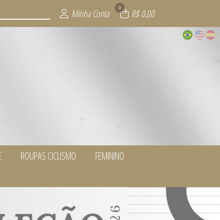
0
Minha Conta
R$ 0,00
E
ROUPAS CICLISMO
FEMININO
LUS SIZE
ORRIDA
MENTUM
LISMO
WEAR
NO
Y