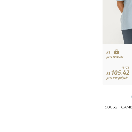
R$
para revenda
131,78
105,42
R$
para uso próprio
50052 - CAM