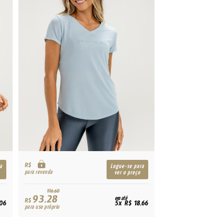
R$
a
Logue-se para
para revenda
ver o preço
116,60
93,28
em até
R$
06
5x R$ 18,66
para uso próprio