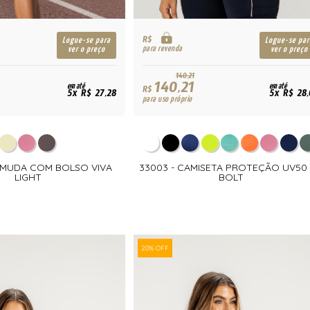
R$
Logue-se para
Logue-se par
para revenda
ver o preço
ver o preço
140,21
140,21
em até
em até
R$
5x R$ 27,28
5x R$ 28
para uso próprio
ERMUDA COM BOLSO VIVA
33003 - CAMISETA PROTEÇÃO UV50
LIGHT
BOLT
20% OFF