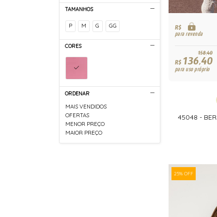
TAMANHOS
P
M
G
GG
R$
para revenda
CORES
158,40
136,40
R$
para uso próprio
ORDENAR
MAIS VENDIDOS
OFERTAS
45048 - B
MENOR PREÇO
MAIOR PREÇO
25% OFF