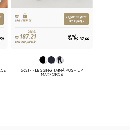
R$
a
Logue-se para
para revenda
ver o preço
208,01
187,21
em até
R$
,59
5x R$ 37,44
para uso próprio
RCE
56217 - LEGGING TAINÁ PUSH UP
MAXFORCE