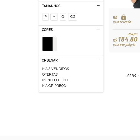
TAMANHOS
P
M
G
GG
R$
para revenda
CORES
264,00
184,80
R$
para uso próprio
ORDENAR
MAIS VENDIDOS
OFERTAS
S189 
MENOR PREÇO
MAIOR PREÇO