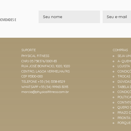
 NOVIDADES E
SUPORTE
COMPRAS
PHYSICAL FITNESS
SEJA U
CNPJ 05.758.376/0001-83
A- QUE
RUA JOSÉ BONIFACIO, 1020, 1020
LOJISTA
CENTRO, LAGOA VERMELHA/RS
CONDIÇÕ
CEP 95300-000
TROCAS
TELEFONE +55 (54) 3358-8529
DÚVIDA
WHATSAPP +55 (54) 99963-3093
TABELA 
marcia@physicalfitness.com.br
CONDIÇ
POLÍTIC
CONTAT
QUERO 
PRAZO D
PRONTA
PORQUE 