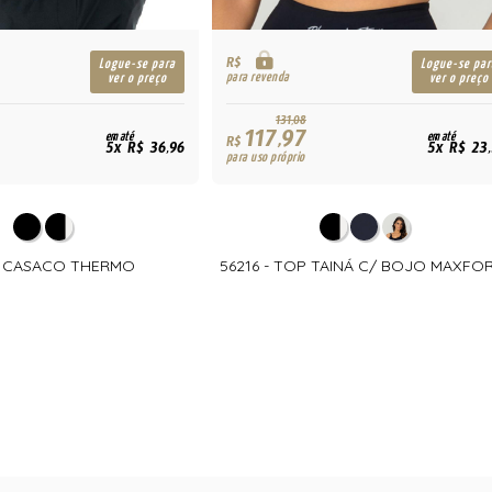
R$
Logue-se para
Logue-se par
para revenda
ver o preço
ver o preço
131,08
117,97
em até
em até
R$
5x R$ 36,96
5x R$ 23
para uso próprio
- CASACO THERMO
56216 - TOP TAINÁ C/ BOJO MAXFO