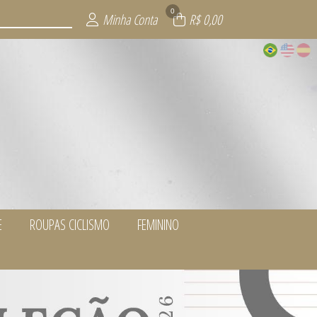
0
Minha Conta
R$ 0,00
E
ROUPAS CICLISMO
FEMININO
LUS SIZE
ORRIDA
MENTUM
LISMO
WEAR
NO
Y