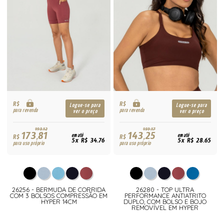
R$
R$
Logue-se para
Logue-se para
para revenda
para revenda
ver o preço
ver o preço
193,12
159,17
173,81
143,25
R$
em até
R$
em até
5x R$ 34,76
5x R$ 28,65
para uso próprio
para uso próprio
26256 - BERMUDA DE CORRIDA
26280 - TOP ULTRA
COM 3 BOLSOS COMPRESSÃO EM
PERFORMANCE ANTIATRITO
HYPER 14CM
DUPLO, COM BOLSO E BOJO
REMOVÍVEL EM HYPER