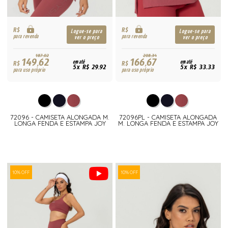
R$
R$
Logue-se para
Logue-se para
para revenda
para revenda
ver o preço
ver o preço
187,02
208,34
149,62
166,67
R$
em até
R$
em até
5x R$ 29,92
5x R$ 33,33
para uso próprio
para uso próprio
72096 - CAMISETA ALONGADA M.
72096PL - CAMISETA ALONGADA
LONGA FENDA E ESTAMPA JOY
M. LONGA FENDA E ESTAMPA JOY
10% OFF
10% OFF