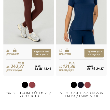
R$
R$
Logue-se para
Logue-se para
para revenda
para revenda
ver o preço
ver o preço
269,19
134,84
242,27
121,36
R$
em até
R$
em até
5x R$ 48,45
5x R$ 24,27
para uso próprio
para uso próprio
26282 - LEGGING CÓS EM V C/
72085 - CAMISETA ALONGADA
BOLSO HYPER
FENDA C/ ESTAMPA JOY