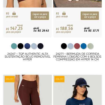
R$
R$
Logue-se para
Logue-se para
para revenda
para revenda
ver o preço
ver o preço
163,61
209,51
147,25
188,56
R$
em até
R$
em até
5x R$ 29,45
5x R$ 37,71
para uso próprio
para uso próprio
26267 - TOP AUTHENTIC ALTA
26271 - BERMUDA DE CORRIDA
SUSTENTAÇÃO BOJO REMOVÍVEL
FEMININA LONGÃO COM 6 BOLSOS
HYPER
COMPRESSÃO EM HYPER 14 CM
10% OFF
10% OFF