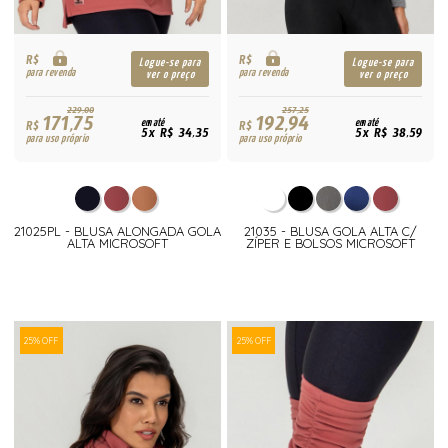
R$
R$
Logue-se para
Logue-se para
para revenda
para revenda
ver o preço
ver o preço
229,00
257,25
171,75
192,94
R$
em até
R$
em até
5x R$ 34,35
5x R$ 38,59
para uso próprio
para uso próprio
21025PL - BLUSA ALONGADA GOLA
21035 - BLUSA GOLA ALTA C/
ALTA MICROSOFT
ZÍPER E BOLSOS MICROSOFT
25% OFF
25% OFF