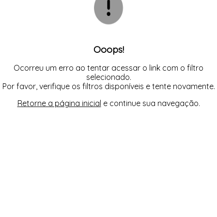
CAMISETAS, BLUSAS E REGATAS
CAMISETAS, BLUSAS E REGATAS
TODOS DE ROUPAS CICLISMO
TODOS DE MASCULINO
TODOS DE FEMININO
TODOS DE OUTLET
TOPS
TOPS
CASACOS E COLETES
CASACOS E COLETES
VESTIDOS E MACAQUINHOS
CICLISMO
CICLISMO
CONJUNTOS
CONJUNTOS
LEGGINGS E CORSÁRIOS
LEGGINGS E CORSÁRIOS
TOPS
MASCULINO
Ooops!
VESTIDOS E MACAQUINHOS
TOPS
VESTIDOS E MACAQUINHOS
Ocorreu um erro ao tentar acessar o link com o filtro
selecionado.
Por favor, verifique os filtros disponíveis e tente novamente.
Retorne a página inicial
e continue sua navegação.