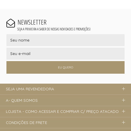
NEWSLETTER
SEJA A PRIMEIRA A SABER DE NOSSAS NOVIDADES E PROMOÇÕES!
EU QUERO
SEJA UMA REVENDEDORA
A- QUEM SOMOS
LOJISTA - COMO ACESSAR E COMPRAR C/ PREÇO ATACADO
CONDIÇÕES DE FRETE