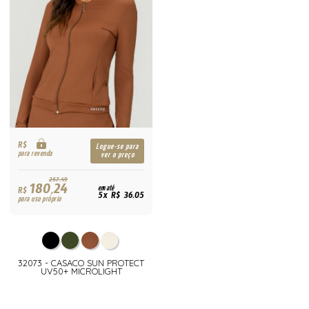
R$
Logue-se para
para revenda
ver o preço
257,49
180,24
R$
em até
5x R$ 36,05
para uso próprio
32073 - CASACO SUN PROTECT
UV50+ MICROLIGHT