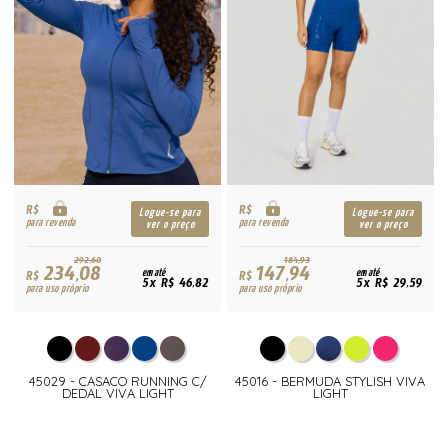
R$
R$
Logue-se para
Logue-se para
para revenda
para revenda
ver o preço
ver o preço
292,60
184,93
234,08
147,94
R$
em até
R$
em até
5x R$ 46,82
5x R$ 29,59
para uso próprio
para uso próprio
45029 - CASACO RUNNING C/
45016 - BERMUDA STYLISH VIVA
DEDAL VIVA LIGHT
LIGHT