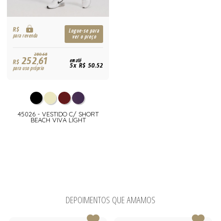
R$
Logue-se para
para revenda
ver o preço
280,68
252,61
R$
em até
5x R$ 50,52
para uso próprio
45026 - VESTIDO C/ SHORT
BEACH VIVA LIGHT
DEPOIMENTOS QUE AMAMOS