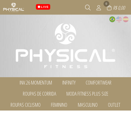
0
R$ 0,00
LIVE
INV.26 MOMENTUM
INFINITY
COMFORTWEAR
TODOS DE INV.26 MOMENTUM
TODOS DE INFINITY
TODOS DE COMFORTWEAR
ROUPAS DE CORRIDA
MODA FITNESS PLUS SIZE
BERMUDAS, SHORTS E SAIAS
BERMUDAS, SHORTS E SAIAS
BLUSAS MG.LONGA
BLUSAS MG.LONGA
CALÇAS
CALÇAS
TODOS DE ROUPAS DE CORRIDA
TODOS DE MODA FITNESS PLUS SIZE
ROUPAS CICLISMO
FEMININO
MASCULINO
OUTLET
CALÇAS
CAMISETAS, BLUSAS E REGATAS
CASACOS E COLETES
BERMUDAS, SHORTS E SAIAS
BERMUDAS, SHORTS E SAIAS
CAMISETAS, BLUSAS E REGATAS
CASACOS E COLETES
MASCULINO
TODOS DE INV.26 MOMENTUM
TODOS DE COMFORTWEAR
TODOS DE INFINITY
BLUSAS MG.LONGA
BLUSAS MG.LONGA
TODOS DE ROUPAS CICLISMO
TODOS DE FEMININO
TODOS DE MASCULINO
TODOS DE OUTLET
CASACOS E COLETES
CONJUNTOS
CAMISETAS, BLUSAS E REGATAS
CALÇAS
CICLISMO
BERMUDAS, SHORTS E SAIAS
CAMISETAS, BLUSAS E REGATAS
BERMUDAS, SHORTS E SAIAS
CONJUNTOS
LEGGINGS E CORSÁRIOS
CASACOS E COLETES
CAMISETAS, BLUSAS E REGATAS
TODOS DE MODA FITNESS PLUS SIZE
TODOS DE ROUPAS DE CORRIDA
BLUSAS MG.LONGA
MASCULINO
BLUSAS MG.LONGA
LEGGINGS E CORSÁRIOS
MASCULINO
LEGGINGS E CORSÁRIOS
LEGGINGS E CORSÁRIOS
CALÇAS
CALÇAS
MASCULINO
TOPS
MASCULINO
TOPS