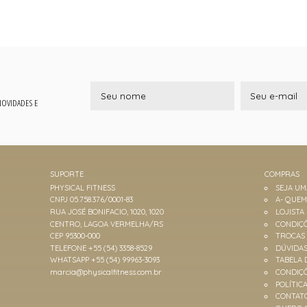
 NOVIDADES E
SUPORTE
COMPRAS
PHYSICAL FITNESS
SEJA U
CNPJ 05.758.376/0001-83
A- QUE
RUA JOSÉ BONIFACIO, 1020, 1020
LOJISTA
CENTRO, LAGOA VERMELHA/RS
CONDIÇÕ
CEP 95300-000
TROCAS
TELEFONE +55 (54) 3358-8529
DÚVIDA
WHATSAPP +55 (54) 99963-3093
TABELA 
marcia@physicalfitness.com.br
CONDIÇ
POLÍTIC
CONTAT