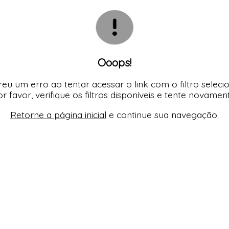
S
TODOS DE MASCUL
TODOS DE OUTLE
Ooops!
eu um erro ao tentar acessar o link com o filtro seleci
r favor, verifique os filtros disponíveis e tente novamen
Retorne a página inicial
e continue sua navegação.