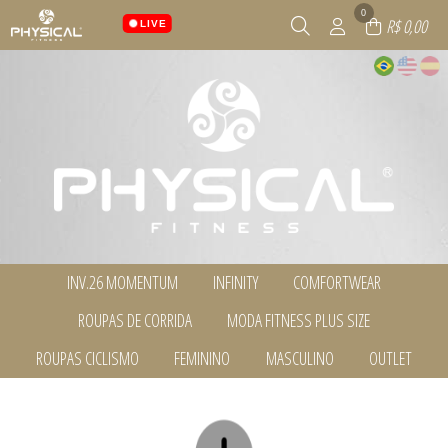
0
R$ 0,00
LIVE
INV.26 MOMENTUM
INFINITY
COMFORTWEAR
TODOS DE INV.26 MOMENTUM
TODOS DE INFINITY
TODOS DE COMFORTWEAR
ROUPAS DE CORRIDA
MODA FITNESS PLUS SIZE
BERMUDAS, SHORTS E SAIAS
BERMUDAS, SHORTS E SAIAS
BLUSAS MG.LONGA
BLUSAS MG.LONGA
CALÇAS
CALÇAS
TODOS DE ROUPAS DE CORRIDA
TODOS DE MODA FITNESS PLUS SIZE
ROUPAS CICLISMO
FEMININO
MASCULINO
OUTLET
CALÇAS
CAMISETAS, BLUSAS E REGATAS
CASACOS E COLETES
BERMUDAS, SHORTS E SAIAS
BERMUDAS, SHORTS E SAIAS
CAMISETAS, BLUSAS E REGATAS
CASACOS E COLETES
MASCULINO
TODOS DE INV.26 MOMENTUM
TODOS DE COMFORTWEAR
TODOS DE INFINITY
BLUSAS MG.LONGA
BLUSAS MG.LONGA
TODOS DE ROUPAS CICLISMO
TODOS DE FEMININO
TODOS DE MASCULINO
TODOS DE OUTLET
CASACOS E COLETES
CONJUNTOS
CAMISETAS, BLUSAS E REGATAS
CALÇAS
CICLISMO
BERMUDAS, SHORTS E SAIAS
CAMISETAS, BLUSAS E REGATAS
BERMUDAS, SHORTS E SAIAS
CONJUNTOS
LEGGINGS E CORSÁRIOS
CASACOS E COLETES
CAMISETAS, BLUSAS E REGATAS
TODOS DE MODA FITNESS PLUS SIZE
TODOS DE ROUPAS DE CORRIDA
BLUSAS MG.LONGA
MASCULINO
BLUSAS MG.LONGA
LEGGINGS E CORSÁRIOS
MASCULINO
LEGGINGS E CORSÁRIOS
LEGGINGS E CORSÁRIOS
CALÇAS
CALÇAS
MASCULINO
TOPS
MASCULINO
TOPS