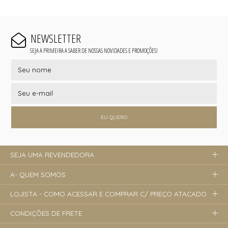
NEWSLETTER
SEJA A PRIMEIRA A SABER DE NOSSAS NOVIDADES E PROMOÇÕES!
EU QUERO
SEJA UMA REVENDEDORA
A- QUEM SOMOS
LOJISTA - COMO ACESSAR E COMPRAR C/ PREÇO ATACADO
CONDIÇÕES DE FRETE