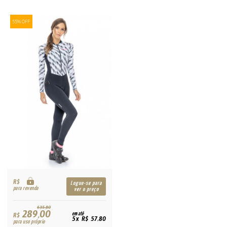
55% OFF
R$
Logue-se para
para revenda
ver o preço
635,80
289,00
R$
em até
5x R$ 57,80
para uso próprio