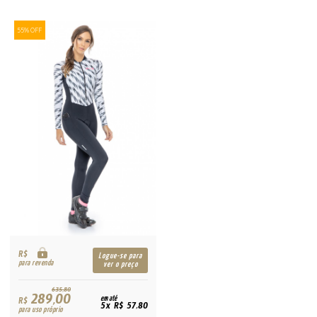
55% OFF
R$
Logue-se para
para revenda
ver o preço
635,80
289,00
R$
em até
5x R$ 57,80
para uso próprio