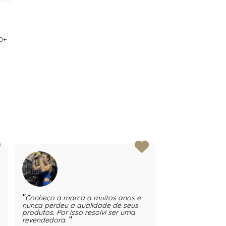
0+
Conheço a marca a muitos anos e
Conheço a marc
nunca perdeu a qualidade de seus
feliz de poder re
produtos. Por isso resolvi ser uma
revendedora.