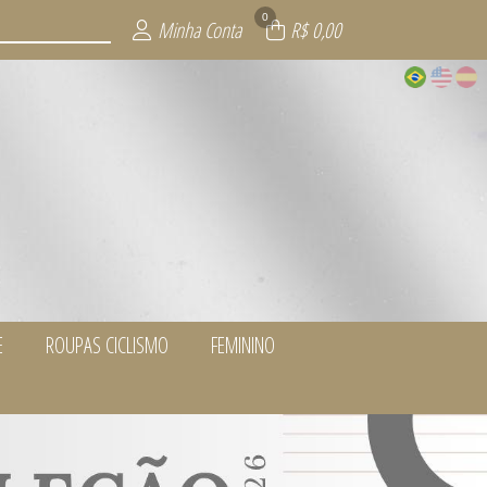
0
Minha Conta
R$ 0,00
E
ROUPAS CICLISMO
FEMININO
LUS SIZE
ORRIDA
MENTUM
LISMO
WEAR
NO
Y