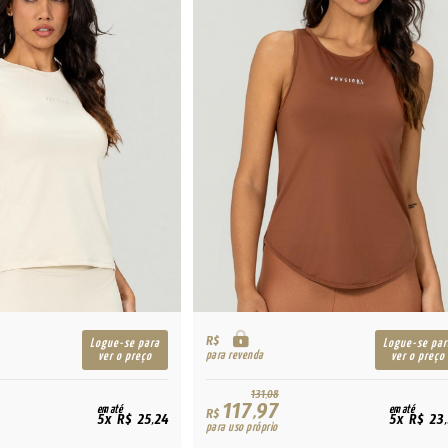
R$
Logue-se para
Logue-se par
para revenda
ver o preço
ver o preço
131,08
117,97
em até
em até
R$
5x R$ 25,24
5x R$ 23
para uso próprio