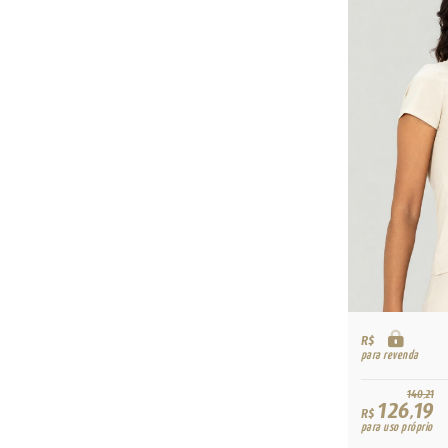
R$
para revenda
140,21
126,19
R$
para uso próprio