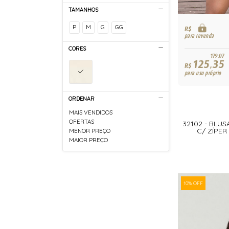
TAMANHOS
P
M
G
GG
R$
para revenda
CORES
179,07
125,35
R$
para uso próprio
ORDENAR
MAIS VENDIDOS
OFERTAS
32102 - BLU
C/ ZÍPER
MENOR PREÇO
MAIOR PREÇO
10% OFF