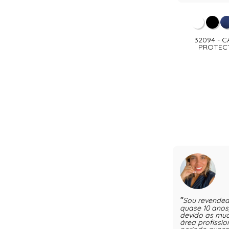
32094 - 
PROTECT
Sou revende
quase 10 anos,
devido as mu
área profissio