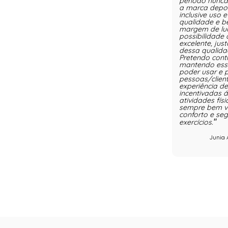
período nunca
a marca depoi
inclusive uso 
qualidade e b
margem de luc
possibilidade d
excelente, ju
dessa qualida
Pretendo cont
mantendo essa
poder usar e p
pessoas/clien
experiência d
incentivadas á
atividades fís
sempre bem ve
conforto e se
exercícios.
Junia 