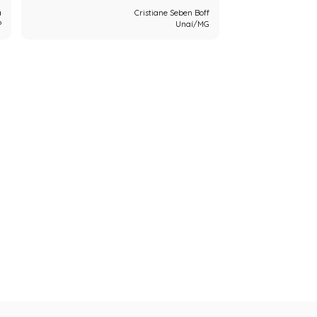
a
Cristiane Seben Boff
P
Unaí/MG