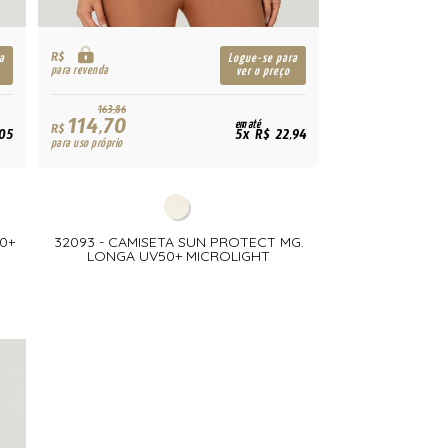
R$
a
Logue-se para
para revenda
ver o preço
163,86
114,70
em até
R$
05
5x R$ 22,94
para uso próprio
0+
32093 - CAMISETA SUN PROTECT MG.
LONGA UV50+ MICROLIGHT