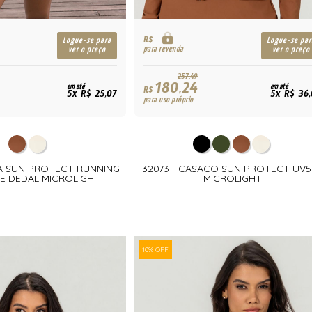
R$
Logue-se para
Logue-se par
para revenda
ver o preço
ver o preço
257,49
180,24
em até
em até
R$
5x R$ 25,07
5x R$ 36,
para uso próprio
SA SUN PROTECT RUNNING
32073 - CASACO SUN PROTECT UV5
 E DEDAL MICROLIGHT
MICROLIGHT
10% OFF