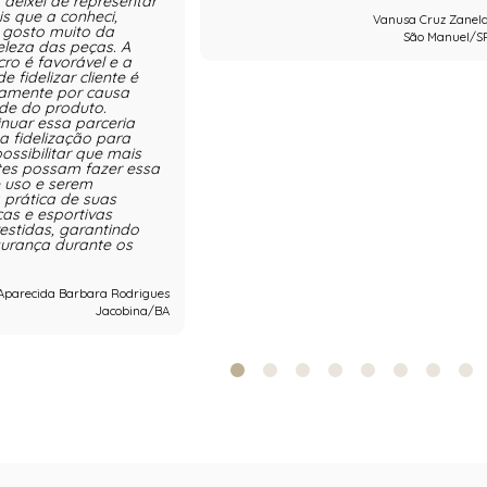
 deixei de representar
s que a conheci,
Vanusa Cruz Zanel
e gosto muito da
São Manuel/S
eleza das peças. A
ro é favorável e a
e fidelizar cliente é
stamente por causa
de do produto.
inuar essa parceria
 fidelização para
ossibilitar que mais
tes possam fazer essa
e uso e serem
 prática de suas
icas e esportivas
stidas, garantindo
gurança durante os
Aparecida Barbara Rodrigues
Jacobina/BA