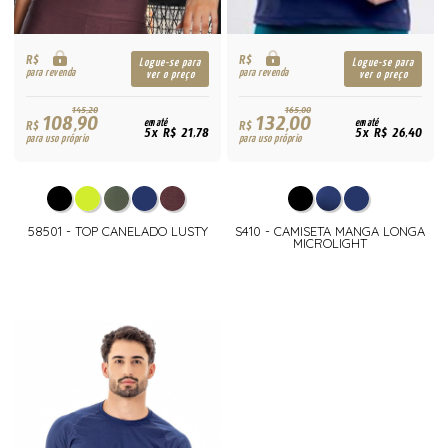
R$
R$
Logue-se para
Logue-se para
para revenda
para revenda
ver o preço
ver o preço
145,20
165,00
108,90
132,00
R$
em até
R$
em até
5x R$ 21,78
5x R$ 26,40
para uso próprio
para uso próprio
58501 - TOP CANELADO LUSTY
S410 - CAMISETA MANGA LONGA
MICROLIGHT