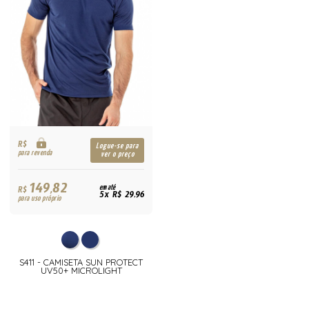
R$
Logue-se para
para revenda
ver o preço
149,82
R$
em até
5x R$ 29,96
para uso próprio
S411 - CAMISETA SUN PROTECT
UV50+ MICROLIGHT