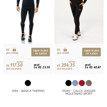
R$
R$
Logue-se para
Logue-se para
para revenda
para revenda
ver o preço
ver o preço
167,86
227,06
117,50
204,35
R$
em até
R$
em até
5x R$ 23,50
5x R$ 40,87
para uso próprio
para uso próprio
S194 - BÁSICA THERMO
31040 - CALÇA JOGGER
MOLETINHO SPORT