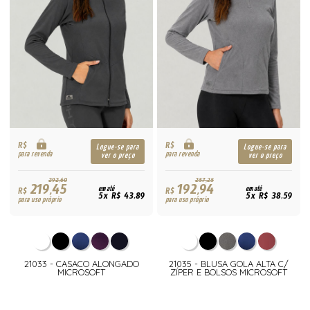
R$
R$
Logue-se para
Logue-se para
para revenda
para revenda
ver o preço
ver o preço
292,60
257,25
219,45
192,94
R$
em até
R$
em até
5x R$ 43,89
5x R$ 38,59
para uso próprio
para uso próprio
21033 - CASACO ALONGADO
21035 - BLUSA GOLA ALTA C/
MICROSOFT
ZÍPER E BOLSOS MICROSOFT