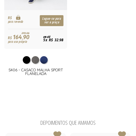
R$
Logue-se para
para revenda
ver o preço
219,56
164,90
R$
em até
5x R$ 32,98
para uso próprio
S406 - CASACO MALHA SPORT
FLANELADA
DEPOIMENTOS QUE AMAMOS