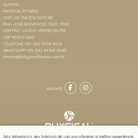
SUPORTE
PHYSICAL FITNESS
CNPJ 05.758.376/0001-83
RUA JOSÉ BONIFACIO, 1020, 1020
CENTRO, LAGOA VERMELHA/RS
CEP 95300-000
TELEFONE +55 (54) 3358-8529
WHATSAPP +55 (54) 99963-3093
marcia@physicalfitness.com.br
® TODOS DIREITOS RESERVADOS
Nós salvamos o seu histórico de uso pra oferecer a melhor experiência