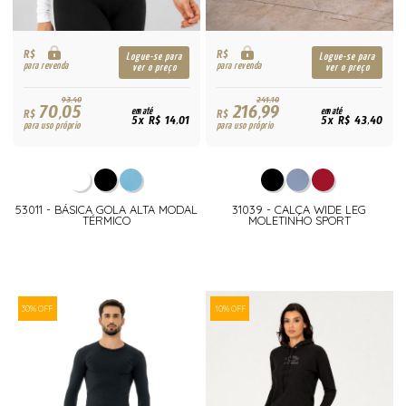
R$
R$
Logue-se para
Logue-se para
para revenda
para revenda
ver o preço
ver o preço
93,40
241,10
70,05
216,99
R$
em até
R$
em até
5x R$ 14,01
5x R$ 43,40
para uso próprio
para uso próprio
53011 - BÁSICA GOLA ALTA MODAL
31039 - CALÇA WIDE LEG
TÉRMICO
MOLETINHO SPORT
30% OFF
10% OFF