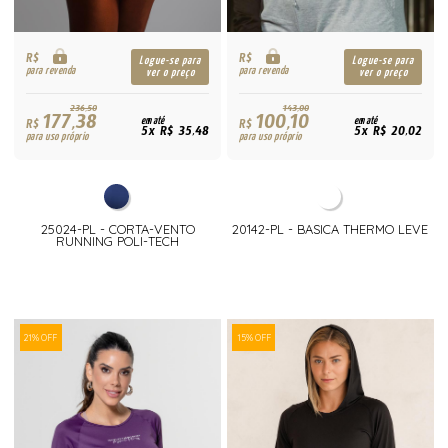
R$
R$
Logue-se para
Logue-se para
para revenda
para revenda
ver o preço
ver o preço
236,50
143,00
177,38
100,10
R$
em até
R$
em até
5x R$ 35,48
5x R$ 20,02
para uso próprio
para uso próprio
25024-PL - CORTA-VENTO
20142-PL - BASICA THERMO LEVE
RUNNING POLI-TECH
21% OFF
15% OFF