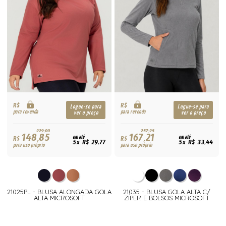
R$
R$
Logue-se para
Logue-se para
para revenda
para revenda
ver o preço
ver o preço
229,00
257,25
148,85
167,21
R$
em até
R$
em até
5x R$ 29,77
5x R$ 33,44
para uso próprio
para uso próprio
21025PL - BLUSA ALONGADA GOLA
21035 - BLUSA GOLA ALTA C/
ALTA MICROSOFT
ZÍPER E BOLSOS MICROSOFT