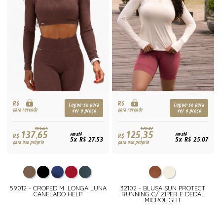
R$
R$
Logue-se para
Logue-se para
para revenda
para revenda
ver o preço
ver o preço
196,64
179,07
137,65
125,35
R$
em até
R$
em até
5x R$ 27,53
5x R$ 25,07
para uso próprio
para uso próprio
59012 - CROPED M. LONGA LUNA
32102 - BLUSA SUN PROTECT
CANELADO HELP
RUNNING C/ ZÍPER E DEDAL
MICROLIGHT