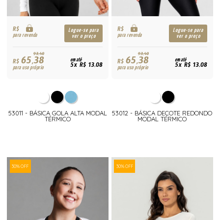
R$
R$
Logue-se para
Logue-se para
para revenda
para revenda
ver o preço
ver o preço
93,40
93,40
65,38
65,38
R$
em até
R$
em até
5x R$ 13,08
5x R$ 13,08
para uso próprio
para uso próprio
53011 - BÁSICA GOLA ALTA MODAL
53012 - BÁSICA DECOTE REDONDO
TÉRMICO
MODAL TÉRMICO
30% OFF
30% OFF