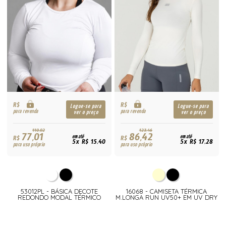
R$
R$
Logue-se para
Logue-se para
para revenda
para revenda
ver o preço
ver o preço
110,02
123,46
77,01
86,42
R$
em até
R$
em até
5x R$ 15,40
5x R$ 17,28
para uso próprio
para uso próprio
53012PL - BÁSICA DECOTE
16068 - CAMISETA TÉRMICA
REDONDO MODAL TÉRMICO
M.LONGA RUN UV50+ EM UV DRY