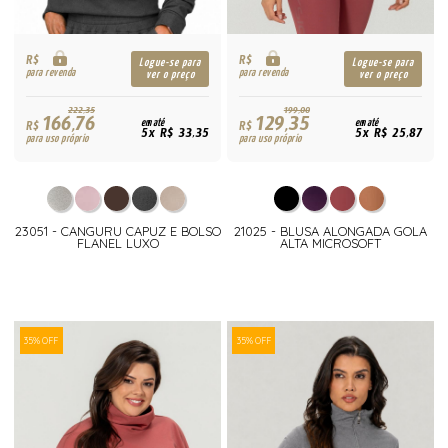
R$
R$
Logue-se para
Logue-se para
para revenda
para revenda
ver o preço
ver o preço
222,35
199,00
166,76
129,35
R$
em até
R$
em até
5x R$ 33,35
5x R$ 25,87
para uso próprio
para uso próprio
23051 - CANGURU CAPUZ E BOLSO
21025 - BLUSA ALONGADA GOLA
FLANEL LUXO
ALTA MICROSOFT
35% OFF
35% OFF