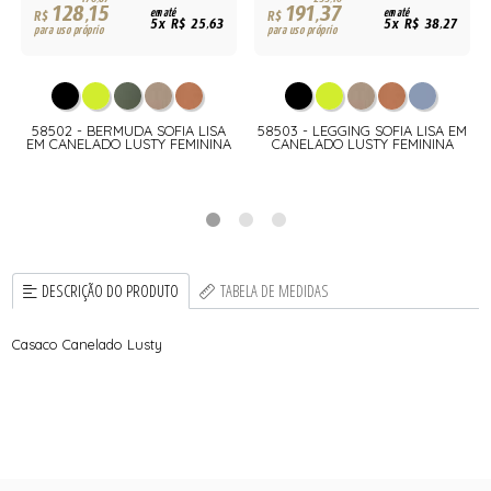
170,87
255,16
128,15
191,37
R$
em até
R$
em até
5x R$ 25,63
5x R$ 38,27
para uso próprio
para uso próprio
A
58502 - BERMUDA SOFIA LISA
58503 - LEGGING SOFIA LISA EM
EM CANELADO LUSTY FEMININA
CANELADO LUSTY FEMININA
DESCRIÇÃO DO PRODUTO
TABELA DE MEDIDAS
Casaco Canelado Lusty