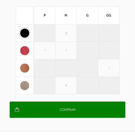
P
M
G
GG
COMPRAR