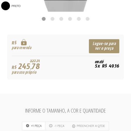
PRETO
R$
Logue-se para
para revenda
ver o preço
327,71
em até
245,78
5x R$ 49,16
R$
para uso próprio
INFORME O TAMANHO, A COR E QUANTIDADE
+1 PEÇA
-1 PEÇA
PREENCHER A QTDE