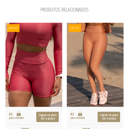
PRODUTOS RELACIONADOS
25% OFF
25% OFF
R$
R$
Logue-se para
Logue-se para
para revenda
para revenda
ver o preço
ver o preço