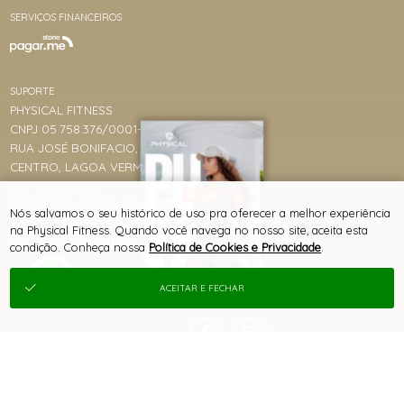
SERVIÇOS FINANCEIROS
SUPORTE
PHYSICAL FITNESS
CNPJ 05.758.376/0001-83
RUA JOSÉ BONIFACIO, 1020, 1020
CENTRO, LAGOA VERMELHA/RS
CEP 95300-000
LIVE
TELEFONE +55 (54) 3358-8529
Nós salvamos o seu histórico de uso pra oferecer a melhor experiência
COLEÇÃO PULSE -
WHATSAPP +55 (54) 99963-3093
LANÇAMENTO & PRÉ-
na Physical Fitness. Quando você navega no nosso site, aceita esta
VENDA
marcia@physicalfitness.com.br
condição. Conheça nossa
Política de Cookies e Privacidade
.
ACEITAR E FECHAR