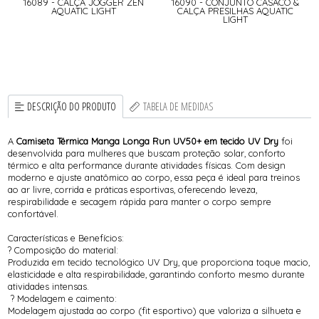
16089 - CALÇA JOGGER ZEN
16090 - CONJUNTO CASACO &
AQUATIC LIGHT
CALÇA PRESILHAS AQUATIC
LIGHT
DESCRIÇÃO DO PRODUTO
TABELA DE MEDIDAS
A
Camiseta Térmica Manga Longa Run UV50+ em tecido UV Dry
foi
desenvolvida para mulheres que buscam proteção solar, conforto
térmico e alta performance durante atividades físicas. Com design
moderno e ajuste anatômico ao corpo, essa peça é ideal para treinos
ao ar livre, corrida e práticas esportivas, oferecendo leveza,
respirabilidade e secagem rápida para manter o corpo sempre
confortável.
Características e Benefícios:
? Composição do material:
Produzida em tecido tecnológico UV Dry, que proporciona toque macio,
elasticidade e alta respirabilidade, garantindo conforto mesmo durante
atividades intensas.
? Modelagem e caimento:
Modelagem ajustada ao corpo (fit esportivo) que valoriza a silhueta e