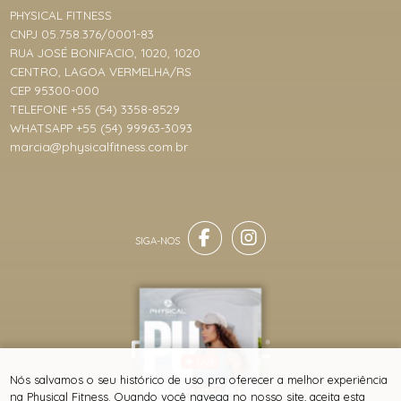
PHYSICAL FITNESS
CNPJ 05.758.376/0001-83
RUA JOSÉ BONIFACIO, 1020, 1020
CENTRO, LAGOA VERMELHA/RS
CEP 95300-000
TELEFONE +55 (54) 3358-8529
WHATSAPP +55 (54) 99963-3093
marcia@physicalfitness.com.br
LIVE
® TODOS DIREITOS RESERVADOS
Nós salvamos o seu histórico de uso pra oferecer a melhor experiência
COLEÇÃO PULSE -
LANÇAMENTO & PRÉ-
na Physical Fitness. Quando você navega no nosso site, aceita esta
VENDA