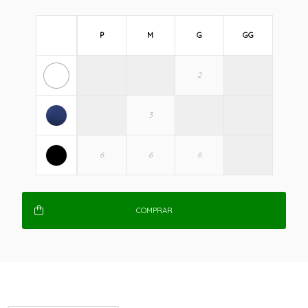
P
M
G
GG
COMPRAR