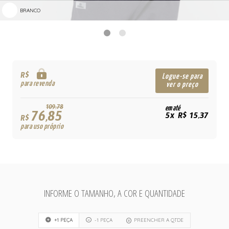
BRANCO
R$
Logue-se para
para revenda
ver o preço
109,78
em até
76,85
5x R$ 15,37
R$
para uso próprio
INFORME O TAMANHO, A COR E QUANTIDADE
+1 PEÇA
-1 PEÇA
PREENCHER A QTDE