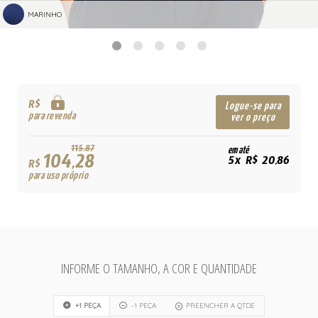
MARINHO
R$
Logue-se para
para revenda
ver o preço
115,87
em até
104,28
5x R$ 20,86
R$
para uso próprio
INFORME O TAMANHO, A COR E QUANTIDADE
+1 PEÇA
-1 PEÇA
PREENCHER A QTDE