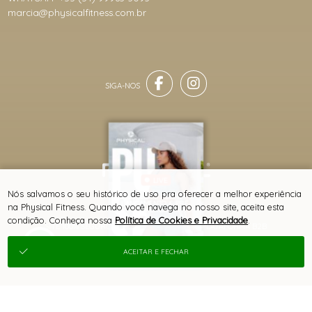
marcia@physicalfitness.com.br
LIVE
® TODOS DIREITOS RESERVADOS
Nós salvamos o seu histórico de uso pra oferecer a melhor experiência
COLEÇÃO PULSE -
LANÇAMENTO & PRÉ-
na Physical Fitness. Quando você navega no nosso site, aceita esta
VENDA
condição. Conheça nossa
Política de Cookies e Privacidade
.
SITE 100% SEGURO
PLATAFORMA B2B
ACEITAR E FECHAR