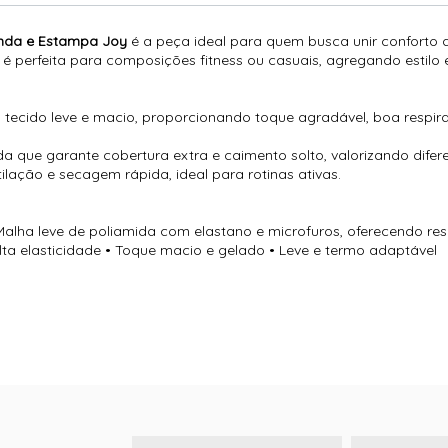
nda e Estampa Joy
é a peça ideal para quem busca unir conforto a
a é perfeita para composições fitness ou casuais, agregando estilo
ecido leve e macio, proporcionando toque agradável, boa respira
ue garante cobertura extra e caimento solto, valorizando difere
lação e secagem rápida, ideal para rotinas ativas.
alha leve de poliamida com elastano e microfuros, oferecendo res
Alta elasticidade • Toque macio e gelado • Leve e termo adaptável