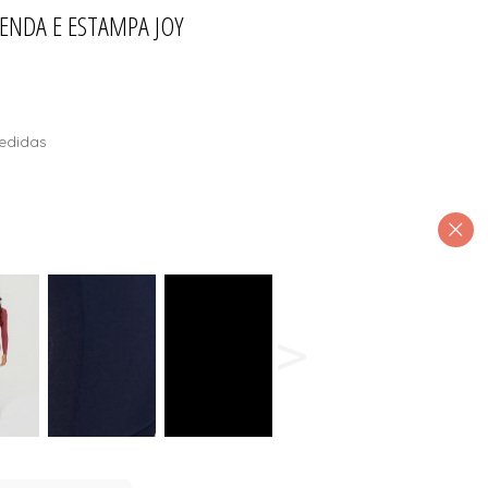
ENDA E ESTAMPA JOY
INO
T
edidas