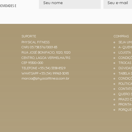
 NOVIDADES E
SUPORTE
COMPRAS
PHYSICAL FITNESS
SEJA U
CNPJ 05.758.376/0001-83
A- QUE
RUA JOSÉ BONIFACIO, 1020, 1020
LOJISTA
CENTRO, LAGOA VERMELHA/RS
CONDIÇÕ
CEP 95300-000
TROCAS
TELEFONE +55 (54) 3358-8529
DÚVIDA
WHATSAPP +55 (54) 99963-3093
TABELA 
marcia@physicalfitness.com.br
CONDIÇ
POLÍTIC
CONTAT
QUERO 
PRAZO D
PRONTA
PORQUE 