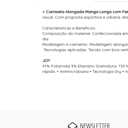
A
Camiseta Alongada Manga Longa com Fe
visual. Com proposta esportiva e urbana, el
Características e Benefícios:
Composição do material: Confeccionada em t
dia.
Modelagem e caimento: Modelagem alongada q
Tecnologias aplicadas: Tecido com boa venti
JOY
91% Poliamida 9% Elastano Gramatura: 130 M
rápida. • Antimicrobiana • Tecnologia Dry • 
NEWSLETTER