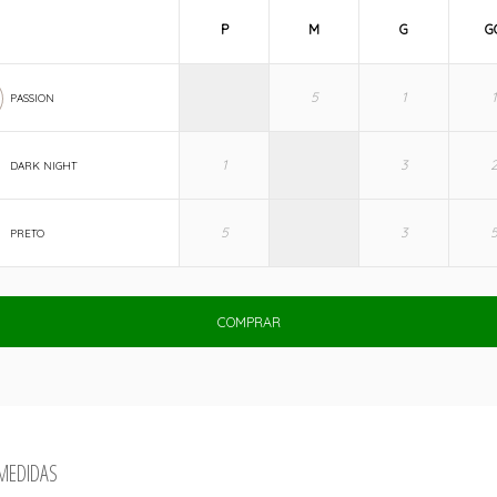
P
M
G
G
PASSION
DARK NIGHT
PRETO
COMPRAR
 MEDIDAS