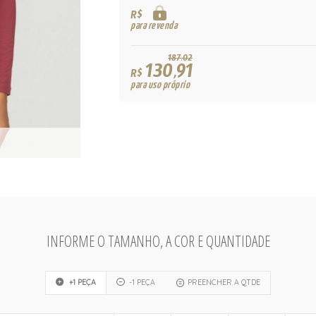
R$
para revenda
187,02
130,91
R$
para uso próprio
INFORME O TAMANHO, A COR E QUANTIDADE
+1 PEÇA
-1 PEÇA
PREENCHER A QTDE