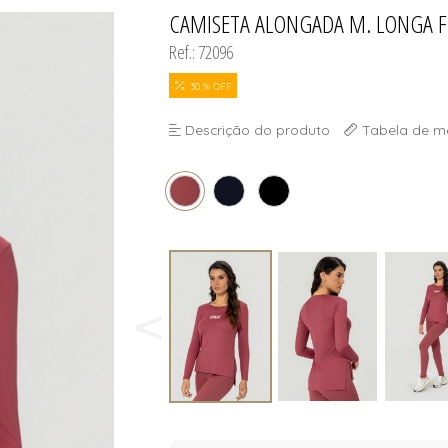
S
CAMISETA ALONGADA M. LONGA F
TODOS DE MASCUL
TODOS DE OUTLE
Ref.: 72096
30 % OFF
Descrição do produto
Tabela de m