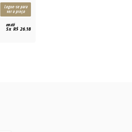
Logue-se para
ver o preço
em até
5x R$ 26,18