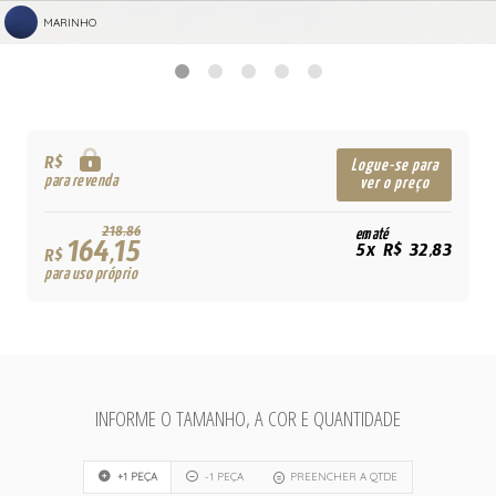
MARINHO
R$
Logue-se para
para revenda
ver o preço
218,86
em até
164,15
5x R$ 32,83
R$
para uso próprio
INFORME O TAMANHO, A COR E QUANTIDADE
+1 PEÇA
-1 PEÇA
PREENCHER A QTDE