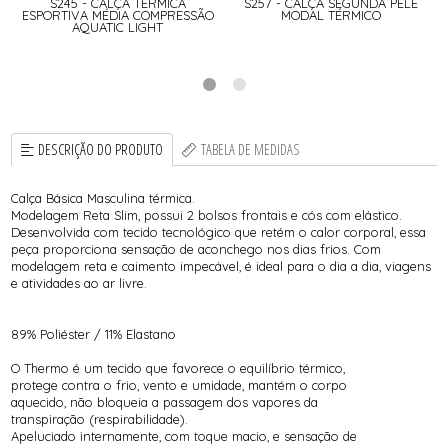
A
S245 - CALÇA TÉRMICA
S257 - CALÇA SEGUNDA PELE
ESPORTIVA MÉDIA COMPRESSÃO
MODAL TÉRMICO
AQUATIC LIGHT
DESCRIÇÃO DO PRODUTO
TABELA DE MEDIDAS
Calça Básica Masculina térmica.
Modelagem Reta Slim, possui 2 bolsos frontais e cós com elástico.
Desenvolvida com tecido tecnológico que retém o calor corporal, essa
peça proporciona sensação de aconchego nos dias frios. Com
modelagem reta e caimento impecável, é ideal para o dia a dia, viagens
e atividades ao ar livre.
89% Poliéster / 11% Elastano
O Thermo é um tecido que favorece o equilíbrio térmico,
protege contra o frio, vento e umidade, mantém o corpo
aquecido, não bloqueia a passagem dos vapores da
transpiração (respirabilidade).
Apeluciado internamente, com toque macio, e sensação de