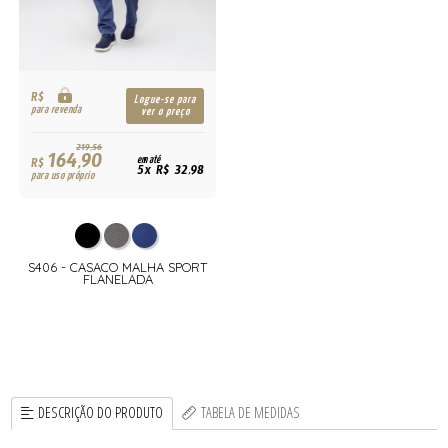
R$
Logue-se para
para revenda
ver o preço
219,56
164,90
R$
em até
5x R$ 32,98
para uso próprio
S406 - CASACO MALHA SPORT
FLANELADA
DESCRIÇÃO DO PRODUTO
TABELA DE MEDIDAS