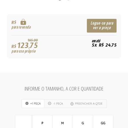
R$
Logue-se para
para revenda
ver o preço
165,00
em até
123,75
5x R$ 24,75
R$
para uso próprio
INFORME O TAMANHO, A COR E QUANTIDADE
+1 PEÇA
-1 PEÇA
PREENCHER A QTDE
P
M
G
GG