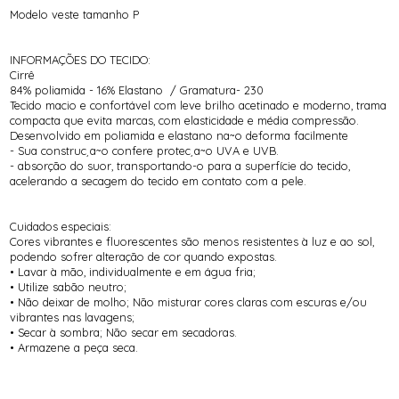
Modelo veste tamanho P
INFORMAÇÕES DO TECIDO:
Cirrê
84% poliamida - 16% Elastano / Gramatura- 230
Tecido macio e confortável com leve brilho acetinado e moderno, trama
compacta que evita marcas, com elasticidade e média compressão.
Desenvolvido em poliamida e elastano na~o deforma facilmente
- Sua construc¸a~o confere protec¸a~o UVA e UVB.
- absorção do suor, transportando-o para a superfície do tecido,
acelerando a secagem do tecido em contato com a pele.
Cuidados especiais:
Cores vibrantes e fluorescentes são menos resistentes à luz e ao sol,
podendo sofrer alteração de cor quando expostas.
• Lavar à mão, individualmente e em água fria;
• Utilize sabão neutro;
• Não deixar de molho; Não misturar cores claras com escuras e/ou
vibrantes nas lavagens;
• Secar à sombra; Não secar em secadoras.
• Armazene a peça seca.