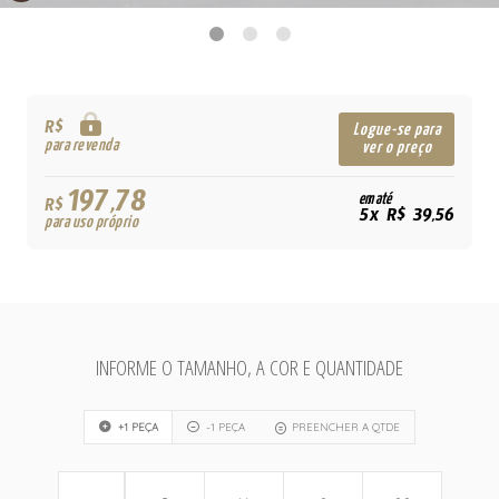
R$
Logue-se para
para revenda
ver o preço
197,78
em até
R$
5x R$ 39,56
para uso próprio
INFORME O TAMANHO, A COR E QUANTIDADE
+1 PEÇA
-1 PEÇA
PREENCHER A QTDE