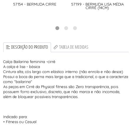
57154 - BERMUDA CIRRE
57199 - BERMUDA LISA MÉDIA
CIRRÊ (14CM)
DESCRIÇÃO DO PRODUTO
TABELA DE MEDIDAS
Calça Bailarina feminina -cirrê
A calça é lisa - básica
Cintura alta, cós largo com elástico interno (não enrola e não desce)
Possui a boca da perna mais larga que a tradicional, o que a caracteriza
como "bailarina"
As peças em Cirrê da Physical fitness são Zero transparência, pois
possuem forro exclusivo, discreto, que não marca e não incomoda,
além de bloquear possíveis transparências.
Indicado para:
• Fitness ou Casual