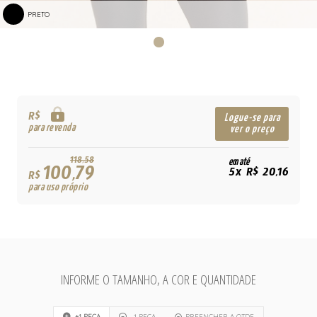
PRETO
R$
Logue-se para
para revenda
ver o preço
118,58
em até
100,79
5x R$ 20,16
R$
para uso próprio
INFORME O TAMANHO, A COR E QUANTIDADE
+1 PEÇA
-1 PEÇA
PREENCHER A QTDE