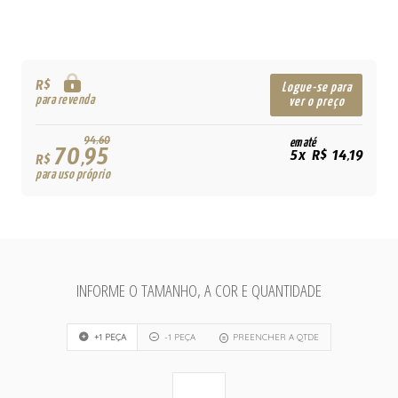
R$
Logue-se para
para revenda
ver o preço
94,60
em até
70,95
5x R$ 14,19
R$
para uso próprio
INFORME O TAMANHO, A COR E QUANTIDADE
+1 PEÇA
-1 PEÇA
PREENCHER A QTDE