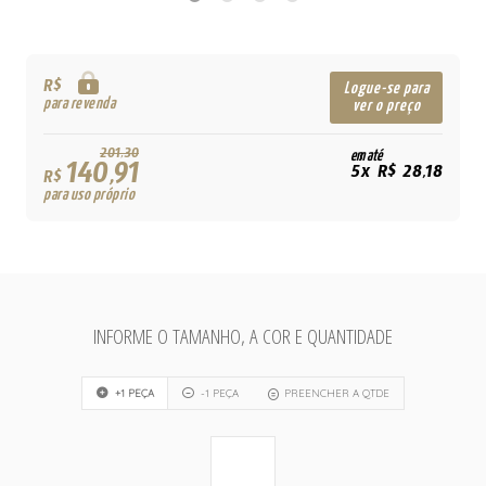
R$
Logue-se para
para revenda
ver o preço
201,30
em até
140,91
5x R$ 28,18
R$
para uso próprio
INFORME O TAMANHO, A COR E QUANTIDADE
+1 PEÇA
-1 PEÇA
PREENCHER A QTDE