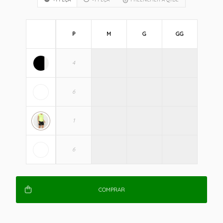
P
M
G
GG
COMPRAR