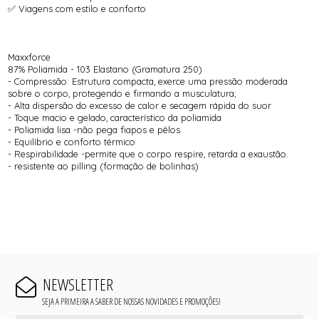
✅ Viagens com estilo e conforto
Maxxforce
87% Poliamida - 103 Elastano (Gramatura 250)
- Compressão: Estrutura compacta, exerce uma pressão moderada
sobre o corpo, protegendo e firmando a musculatura;
- Alta dispersão do excesso de calor e secagem rápida do suor
- Toque macio e gelado, característico da poliamida
- Poliamida lisa -não pega fiapos e pêlos
- Equilíbrio e conforto térmico
- Respirabilidade -permite que o corpo respire, retarda a exaustão.
- resistente ao pilling (formação de bolinhas)
NEWSLETTER
SEJA A PRIMEIRA A SABER DE NOSSAS NOVIDADES E PROMOÇÕES!