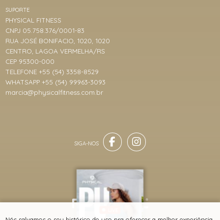
SUPORTE
PHYSICAL FITNESS
CNPJ 05.758.376/0001-83
RUA JOSÉ BONIFACIO, 1020, 1020
CENTRO, LAGOA VERMELHA/RS
CEP 95300-000
TELEFONE +55 (54) 3358-8529
WHATSAPP +55 (54) 99963-3093
marcia@physicalfitness.com.br
LIVE
® TODOS DIREITOS RESERVADOS
Nós salvamos o seu histórico de uso pra oferecer a melhor experiência