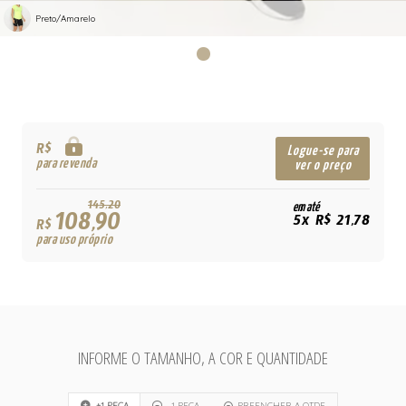
Preto/Amarelo
R$
Logue-se para
para revenda
ver o preço
145,20
em até
108,90
5x R$ 21,78
R$
para uso próprio
INFORME O TAMANHO, A COR E QUANTIDADE
+1 PEÇA
-1 PEÇA
PREENCHER A QTDE