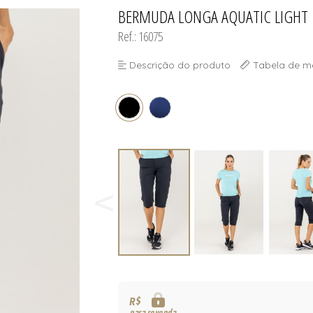
S
BERMUDA LONGA AQUATIC LIGHT
TODOS DE MASCUL
TODOS DE OUTLE
Ref.: 16075
Descrição do produto
Tabela de m
R$