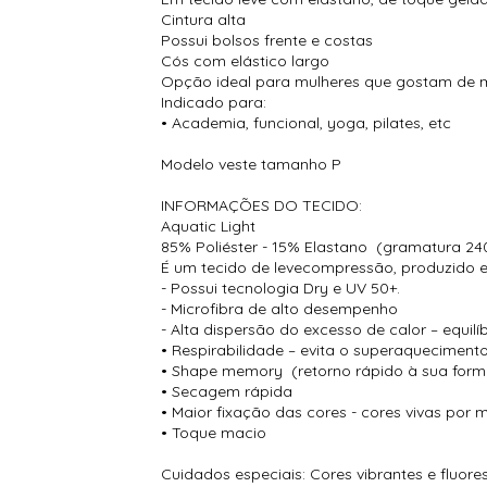
Cintura alta
Possui bolsos frente e costas
Cós com elástico largo
Opção ideal para mulheres que gostam de 
Indicado para:
• Academia, funcional, yoga, pilates, etc
Modelo veste tamanho P
INFORMAÇÕES DO TECIDO:
Aquatic Light
85% Poliéster - 15% Elastano (gramatura 24
É um tecido de levecompressão, produzido em
- Possui tecnologia Dry e UV 50+.
- Microfibra de alto desempenho
- Alta dispersão do excesso de calor – equilí
• Respirabilidade – evita o superaqueciment
• Shape memory (retorno rápido à sua forma
• Secagem rápida
• Maior fixação das cores - cores vivas por
• Toque macio
Cuidados especiais: Cores vibrantes e fluor