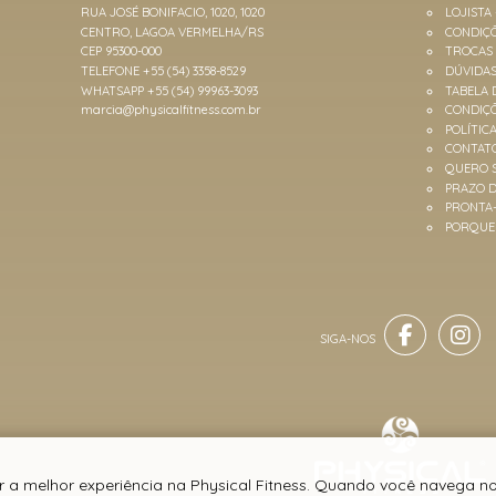
RUA JOSÉ BONIFACIO, 1020, 1020
LOJISTA
CENTRO, LAGOA VERMELHA/RS
CONDIÇÕ
CEP 95300-000
TROCAS
TELEFONE +55 (54) 3358-8529
DÚVIDA
WHATSAPP +55 (54) 99963-3093
TABELA 
marcia@physicalfitness.com.br
CONDIÇ
POLÍTIC
CONTAT
QUERO 
PRAZO D
PRONTA
PORQUE 
r a melhor experiência na Physical Fitness. Quando você navega no