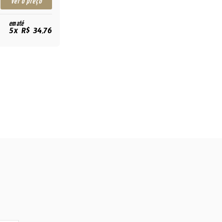
ver o preço
em até
5x R$ 34,76