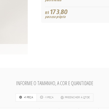
para revenda
173,80
R$
para uso próprio
INFORME O TAMANHO, A COR E QUANTIDADE
+1 PEÇA
-1 PEÇA
PREENCHER A QTDE