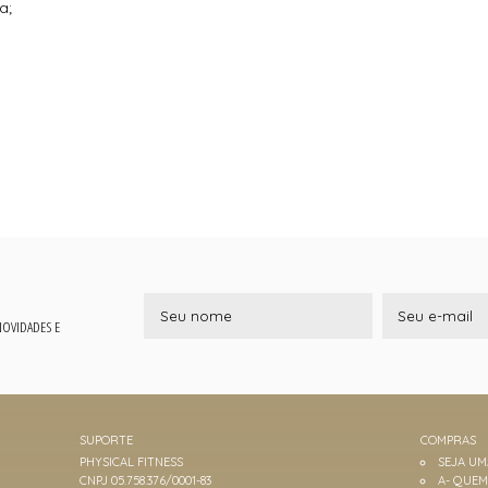
a;
 NOVIDADES E
SUPORTE
COMPRAS
PHYSICAL FITNESS
SEJA U
CNPJ 05.758.376/0001-83
A- QUE