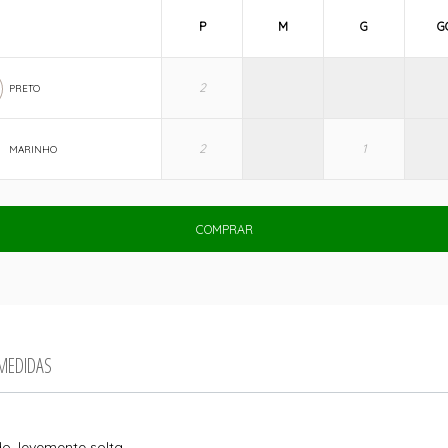
P
M
G
G
PRETO
MARINHO
COMPRAR
 MEDIDAS
o, levemente solta