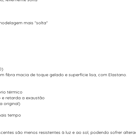
modelagem mais "solta"
0)
 fibra macia de toque gelado e superfície lisa, com Elastano.
brio térmico
o e retarda a exaustão
 original)
 mais tempo
escentes são menos resistentes à luz e ao sol, podendo sofrer alte