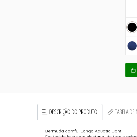
DESCRIÇÃO DO PRODUTO
TABELA DE
Bermuda comfy Longa Aquatic Light
Em tecido leve com elastano, de toque gelad