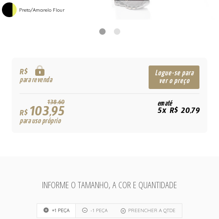
Preto/Amarelo Flour
R$
Logue-se para
para revenda
ver o preço
138,60
em até
103,95
5x R$ 20,79
R$
para uso próprio
INFORME O TAMANHO, A COR E QUANTIDADE
+1 PEÇA
-1 PEÇA
PREENCHER A QTDE