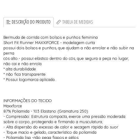
DESCRIÇÃO DO PRODUTO
TABELA DE MEDIDAS
Bermuda de corrida com bolsos e punhos feminina
Short Fit Runner MAXXIFORCE - modelagem curta
possui dois bolsos e punhos, que ajudam a não enrolar e não subir na
perna
cós alto.- possui elástico dentro do cós, que segura a peça no lugar,
não cai e não enrola.
* alta durabilidade
* não fica transparente
* Possui logomarca aplicada.
INFORMAÇÕES DO TECIDO:
Maxxforce
87% Poliamida - 103 Elastano (Gramatura 250)
- Compressão: Estrutura compacta, exerce uma pressão moderada
sobre o corpo, protegendo e firmando a musculatura;
- Alta dispersão do excesso de calor e secagem rápida do suor
- Toque macio e gelado, característico da poliamida
- Poliamida lisa -não pega fiapos e pêlos